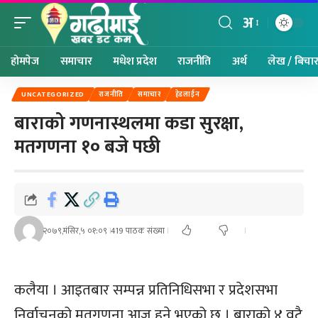
अ
होमपेज
समाचार
मधेश प्रदेश
राजनीति
अर्थ
लेख / बिचा
UNCATEGORIZED
राजनीति
समाचार
हेडलाईन
बाराको गणनास्थलमा कडा सुरक्षा,
मतगणना १० बजे पछी
२०७९,मंसिर,५ ०१:०९
419 पाठक संख्या
कलैया । आइतबार सम्पन्न प्रतिनिधिसभा र प्रदेशसभा
निर्वाचनको मतगणना आज हुने भएको छ । बाराको ४ वटै