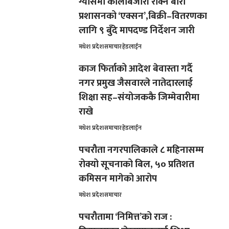
ग्यासमा कालोबजारी रोक्न बारा
प्रशासनको ‘एक्सन’,बिक्री–वितरणका
लागि ९ बुँदे मापदण्ड निर्देशन जारी
मधेश प्रदेश
समाचार
हेडलाईन
काज फिर्ताको आदेश बेवास्ता गर्दै
नगर प्रमुख जैसवारले नातेदारलाई
शिक्षा सह–संयोजककै जिम्मेवारीमा
राखे
मधेश प्रदेश
समाचार
हेडलाईन
पचरौता नगरपालिकाले ८ महिनासम्म
रोक्यो सूचनाको बिल, ५० प्रतिशत
कमिसन मागेको आरोप
मधेश प्रदेश
समाचार
पचरौतामा ‘निमित्त’को राज :