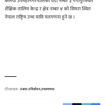
कलैया उपमहानगरपालिका वडा नम्बर ३ गंगापुरस्थित
शैक्षिक तालिम केन्द्र र क्षेत्र नम्बर ४ को सिमरा स्थित
नेपाल राष्ट्रिय उच्च मावि मतगणना हुने छ ।
ट्यागहरू :
#बारा #निर्वाचन
#मतगणना