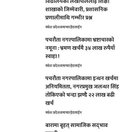
विद्यालयका लेखापाललाई शिक्षा
शाखाको जिम्मेवारी, प्रशासनिक
प्रणालीमाथि गम्भीर प्रश्न
मधेश प्रदेश
समाचार
हेडलाईन
पचरौता नगरपालिकामा भ्रष्टाचारको
नमूना : भ्रमण खर्चमै ३४ लाख रुपैयाँ
स्वाहा !
मधेश प्रदेश
समाचार
हेडलाईन
पचरौता नगरपालिकामा इन्धन खर्चमा
अनियमितता, नगरप्रमुख जलन्धर सिंह
तोकिएको भन्दा झण्डै २२ लाख बढी
खर्च
मधेश प्रदेश
समाचार
हेडलाईन
बारामा बृहत् सामाजिक सद्‌भाव