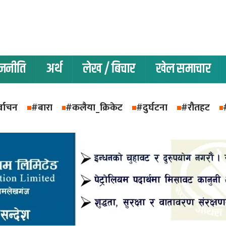
ाजनीति
अर्थ
लेख / बिचार
खेल समाचार
्वाचन
#बारा
#कलैया_क्रिकेट
#दुर्घटना
#रौतहट