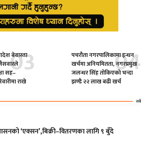
देश बेवास्ता
पचरौता नगरपालिकामा इन्धन
 जैसवारले
खर्चमा अनियमितता, नगरप्रमुख
्षा सह–
जलन्धर सिंह तोकिएको भन्दा
ेवारीमा राखे
झण्डै २२ लाख बढी खर्च
सबै
शासनको ‘एक्सन’,बिक्री–वितरणका लागि ९ बुँदे