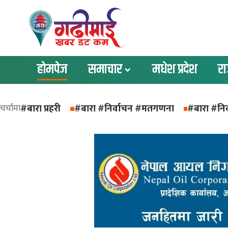
होमपेज
समाचार
मधेश प्रदेश
र
#बारा प्रहरी
#बारा #निर्वाचन #मतगणना
#बारा #निर
चर्चामा