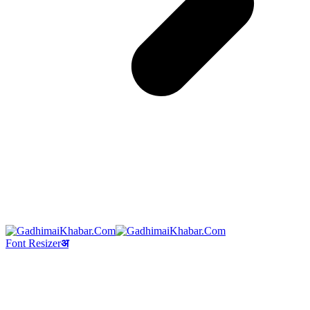
Font Resizer
अ