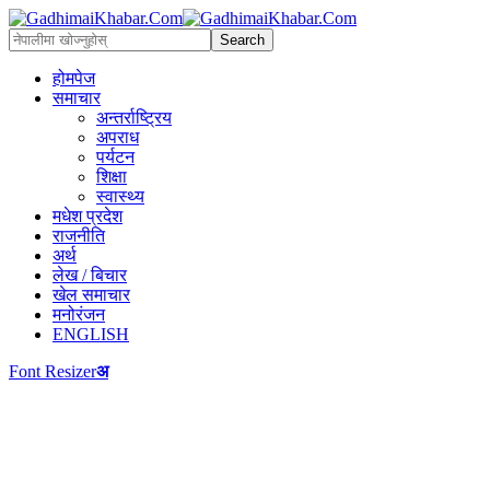
होमपेज
समाचार
अन्तर्राष्ट्रिय
अपराध
पर्यटन
शिक्षा
स्वास्थ्य
मधेश प्रदेश
राजनीति
अर्थ
लेख / बिचार
खेल समाचार
मनोरंजन
ENGLISH
Font Resizer
अ