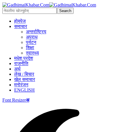
होमपेज
समाचार
अन्तर्राष्ट्रिय
अपराध
पर्यटन
शिक्षा
स्वास्थ्य
मधेश प्रदेश
राजनीति
अर्थ
लेख / बिचार
खेल समाचार
मनोरंजन
ENGLISH
Font Resizer
अ