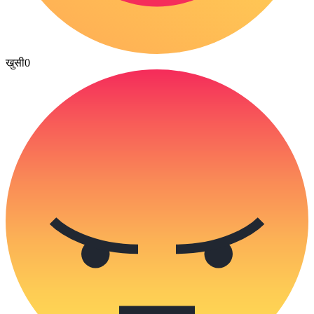
खुसी
0