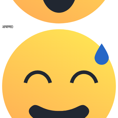
अचम्म
0