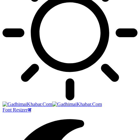
Font Resizer
अ