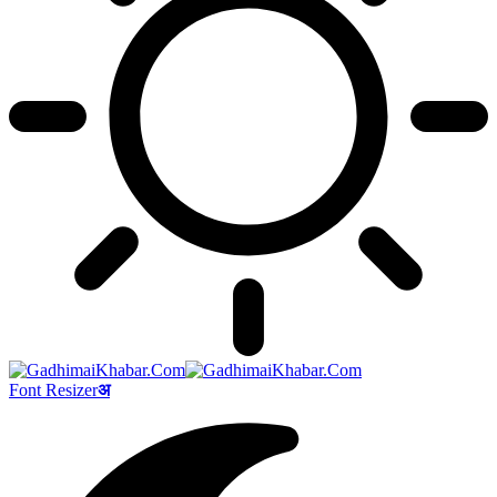
Font Resizer
अ