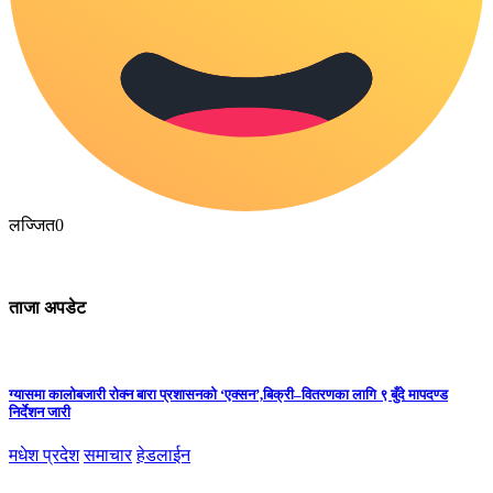
लज्जित
0
ताजा अपडेट
ग्यासमा कालोबजारी रोक्न बारा प्रशासनको ‘एक्सन’,बिक्री–वितरणका लागि ९ बुँदे मापदण्ड
निर्देशन जारी
मधेश प्रदेश
समाचार
हेडलाईन