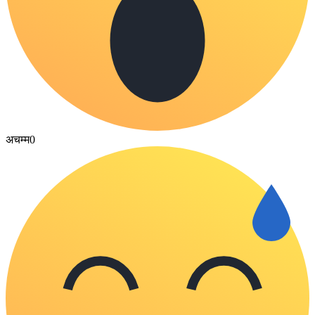
अचम्म
0