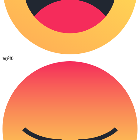
खुसी
0