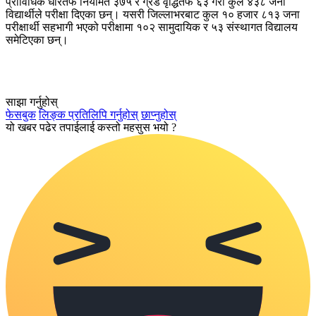
प्राविधिक धारतर्फ नियमित ३७५ र ग्रेड वृद्धितर्फ ६३ गरी कुल ४३८ जना
विद्यार्थीले परीक्षा दिएका छन्। यसरी जिल्लाभरबाट कुल १० हजार ८१३ जना
परीक्षार्थी सहभागी भएको परीक्षामा १०२ सामुदायिक र ५३ संस्थागत विद्यालय
समेटिएका छन्।
साझा गर्नुहोस्
फेसबुक
लिङ्क प्रतिलिपि गर्नुहोस्
छाप्नुहोस्
यो खबर पढेर तपाईलाई कस्तो महसुस भयो ?