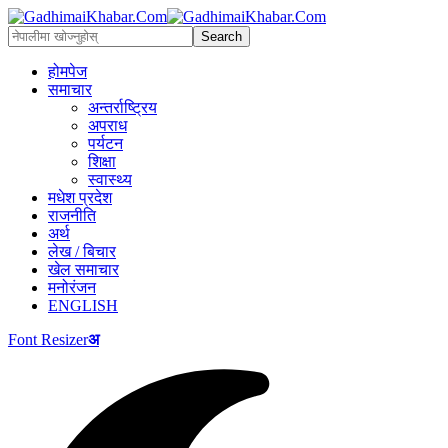
होमपेज
समाचार
अन्तर्राष्ट्रिय
अपराध
पर्यटन
शिक्षा
स्वास्थ्य
मधेश प्रदेश
राजनीति
अर्थ
लेख / बिचार
खेल समाचार
मनोरंजन
ENGLISH
Font Resizer
अ