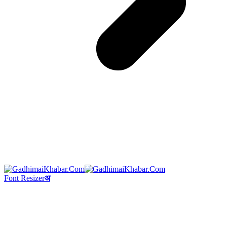
Font Resizer
अ