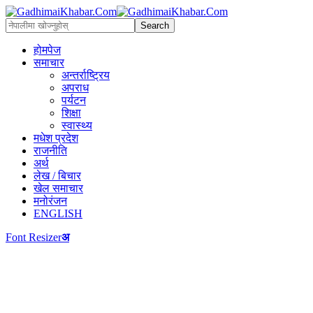
होमपेज
समाचार
अन्तर्राष्ट्रिय
अपराध
पर्यटन
शिक्षा
स्वास्थ्य
मधेश प्रदेश
राजनीति
अर्थ
लेख / बिचार
खेल समाचार
मनोरंजन
ENGLISH
Font Resizer
अ