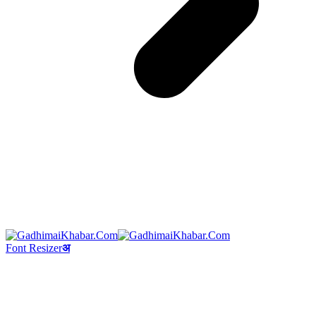
Font Resizer
अ