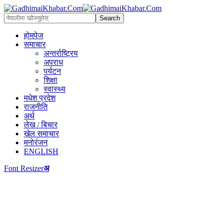
होमपेज
समाचार
अन्तर्राष्ट्रिय
अपराध
पर्यटन
शिक्षा
स्वास्थ्य
मधेश प्रदेश
राजनीति
अर्थ
लेख / बिचार
खेल समाचार
मनोरंजन
ENGLISH
Font Resizer
अ