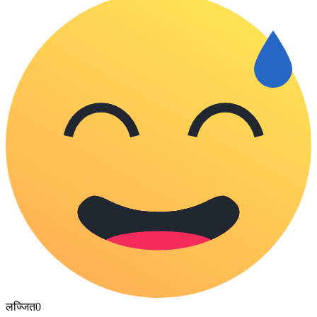
लज्जित
0