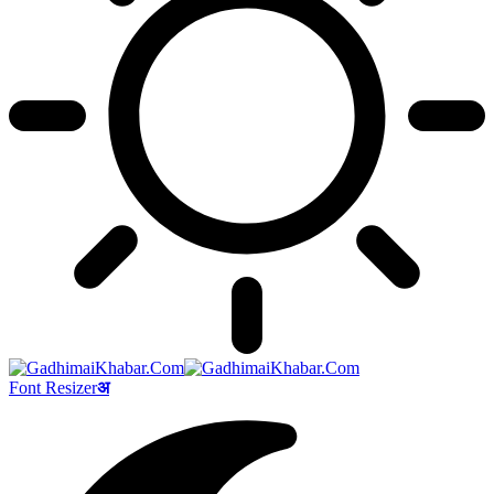
Font Resizer
अ