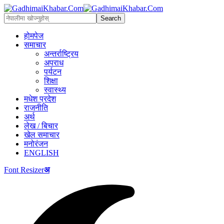
होमपेज
समाचार
अन्तर्राष्ट्रिय
अपराध
पर्यटन
शिक्षा
स्वास्थ्य
मधेश प्रदेश
राजनीति
अर्थ
लेख / बिचार
खेल समाचार
मनोरंजन
ENGLISH
Font Resizer
अ