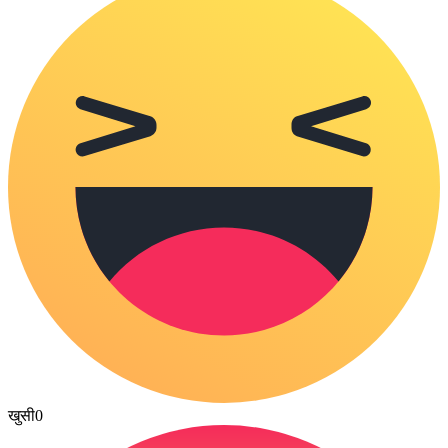
खुसी
0