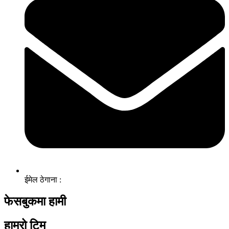
ईमेल ठेगाना :
फेसबुकमा हामी
हाम्रो टिम