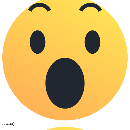
अचम्म
0