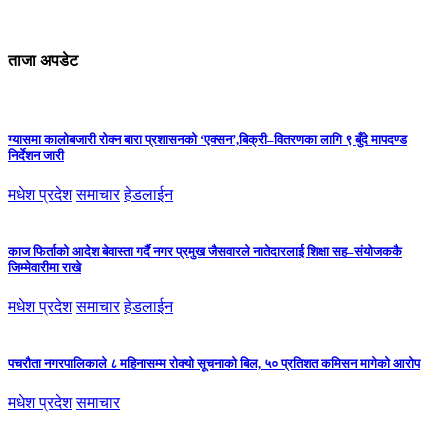
ताजा अपडेट
ग्यासमा कालोबजारी रोक्न बारा प्रशासनको ‘एक्सन’,बिक्री–वितरणका लागि ९ बुँदे मापदण्ड
निर्देशन जारी
मधेश प्रदेश
समाचार
हेडलाईन
काज फिर्ताको आदेश बेवास्ता गर्दै नगर प्रमुख जैसवारले नातेदारलाई शिक्षा सह–संयोजककै
जिम्मेवारीमा राखे
मधेश प्रदेश
समाचार
हेडलाईन
पचरौता नगरपालिकाले ८ महिनासम्म रोक्यो सूचनाको बिल, ५० प्रतिशत कमिसन मागेको आरोप
मधेश प्रदेश
समाचार