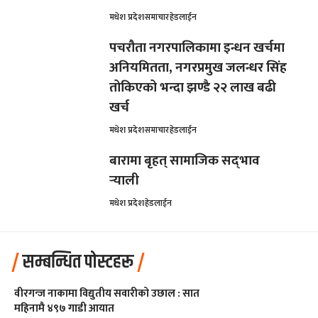
मधेश प्रदेश
समाचार
हेडलाईन
पचरौता नगरपालिकामा इन्धन खर्चमा
अनियमितता, नगरप्रमुख जलन्धर सिंह
तोकिएको भन्दा झण्डै २२ लाख बढी
खर्च
मधेश प्रदेश
समाचार
हेडलाईन
बारामा बृहत् सामाजिक सद्‌भाव
र्‍याली
मधेश प्रदेश
हेडलाईन
सम्बन्धित पोस्टहरू
वीरगन्ज नाकामा विद्युतीय सवारीको उछाल : सात
महिनामै ४९७ गाडी आयात