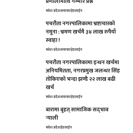
प्रणालीमाथि गम्भीर प्रश्न
मधेश प्रदेश
समाचार
हेडलाईन
पचरौता नगरपालिकामा भ्रष्टाचारको
नमूना : भ्रमण खर्चमै ३४ लाख रुपैयाँ
स्वाहा !
मधेश प्रदेश
समाचार
हेडलाईन
पचरौता नगरपालिकामा इन्धन खर्चमा
अनियमितता, नगरप्रमुख जलन्धर सिंह
तोकिएको भन्दा झण्डै २२ लाख बढी
खर्च
मधेश प्रदेश
समाचार
हेडलाईन
बारामा बृहत् सामाजिक सद्‌भाव
र्‍याली
मधेश प्रदेश
हेडलाईन