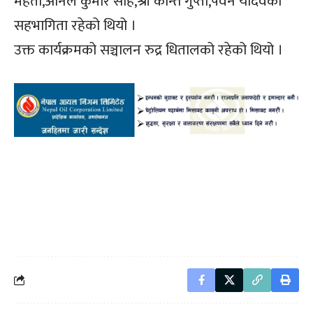
मेहता,अनिल कुमार साह,श्री कान्त गुप्ता,पवन यादवको
सहभागिता रहेको थियो ।
उक्त कार्यक्रमको सञ्चालन रुद्र धितालको रहेको थियो ।