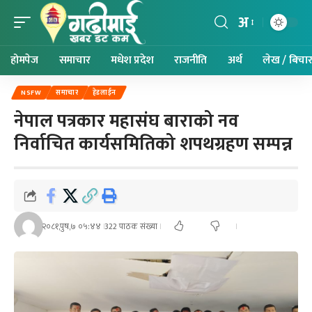
अ
होमपेज
समाचार
मधेश प्रदेश
राजनीति
अर्थ
लेख / बिचा
NSFW
समाचार
हेडलाईन
नेपाल पत्रकार महासंघ बाराको नव
निर्वाचित कार्यसमितिको शपथग्रहण सम्पन्न
२०८१,पुष,७ ०५:४४
322 पाठक संख्या