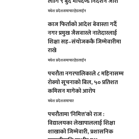
लागि ९ बुँदे मापदण्ड निर्देशन जारी
मधेश प्रदेश
समाचार
हेडलाईन
काज फिर्ताको आदेश बेवास्ता गर्दै
नगर प्रमुख जैसवारले नातेदारलाई
शिक्षा सह–संयोजककै जिम्मेवारीमा
राखे
मधेश प्रदेश
समाचार
हेडलाईन
पचरौता नगरपालिकाले ८ महिनासम्म
रोक्यो सूचनाको बिल, ५० प्रतिशत
कमिसन मागेको आरोप
मधेश प्रदेश
समाचार
पचरौतामा ‘निमित्त’को राज :
विद्यालयका लेखापाललाई शिक्षा
शाखाको जिम्मेवारी, प्रशासनिक