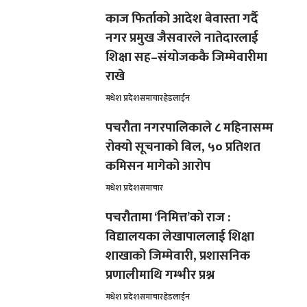
काज फिर्ताको आदेश बेवास्ता गर्दै
नगर प्रमुख जैसवारले नातेदारलाई
शिक्षा सह–संयोजककै जिम्मेवारीमा
राखे
मधेश प्रदेश
समाचार
हेडलाईन
पचरौता नगरपालिकाले ८ महिनासम्म
रोक्यो सूचनाको बिल, ५० प्रतिशत
कमिसन मागेको आरोप
मधेश प्रदेश
समाचार
पचरौतामा ‘निमित्त’को राज :
विद्यालयका लेखापाललाई शिक्षा
शाखाको जिम्मेवारी, प्रशासनिक
प्रणालीमाथि गम्भीर प्रश्न
मधेश प्रदेश
समाचार
हेडलाईन