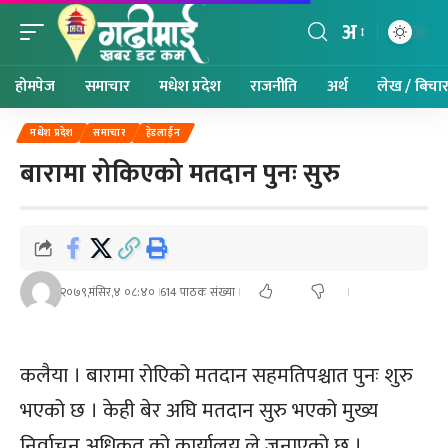
अ
होमपेज
समाचार
मधेश प्रदेश
राजनीति
अर्थ
लेख / बिचा
मधेश प्रदेश
समाचार
हेडलाईन
बारामा रोकिएको मतदान पुनः सुरु
२०७९,मंसिर,४ ०८:४०
614 पाठक संख्या
कलैया । बारामा रोएिको मतदान सहमतिपश्चात पुनः शुरु
भएको छ । केही बेर अघि मतदान सुरु भएको मुख्य
निर्वाचन अधिकृत को कार्यालय ले जनाएको छ ।