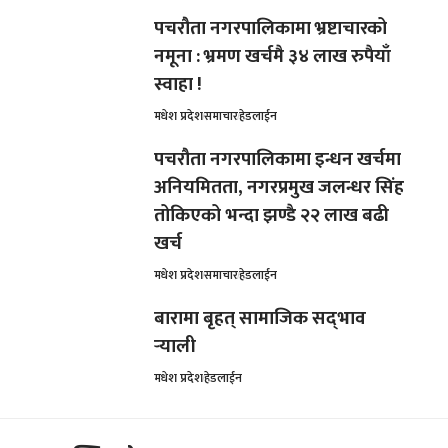
पचरौता नगरपालिकामा भ्रष्टाचारको
नमूना : भ्रमण खर्चमै ३४ लाख रुपैयाँ
स्वाहा !
मधेश प्रदेश
समाचार
हेडलाईन
पचरौता नगरपालिकामा इन्धन खर्चमा
अनियमितता, नगरप्रमुख जलन्धर सिंह
तोकिएको भन्दा झण्डै २२ लाख बढी
खर्च
मधेश प्रदेश
समाचार
हेडलाईन
बारामा बृहत् सामाजिक सद्‌भाव
र्‍याली
मधेश प्रदेश
हेडलाईन