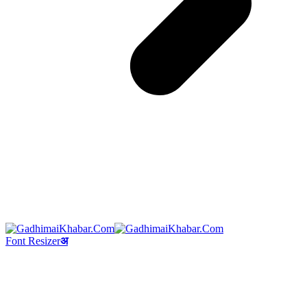
Font Resizer
अ