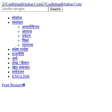
होमपेज
समाचार
अन्तर्राष्ट्रिय
अपराध
पर्यटन
शिक्षा
स्वास्थ्य
मधेश प्रदेश
राजनीति
अर्थ
लेख / बिचार
खेल समाचार
मनोरंजन
ENGLISH
Font Resizer
अ