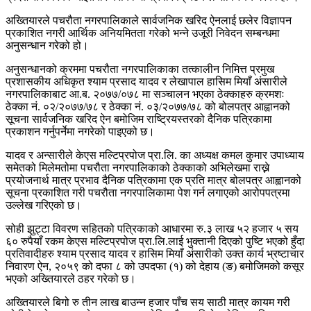
अख्तियारले पचरौता नगरपालिकाले सार्वजनिक खरिद ऐनलाई छलेर विज्ञापन
प्रकाशित नगरी आर्थिक अनियमितता गरेको भन्ने उजूरी निवेदन सम्बन्धमा
अनुसन्धान गरेको हो।
अनुसन्धानको क्रममा पचरौता नगरपालिकाका तत्कालीन निमित्त प्रमुख
प्रशासकीय अधिकृत श्याम प्रसाद यादव र लेखापाल हासिम मियाँ अंसारीले
नगरपालिकाबाट आ.ब. २०७७/०७८ मा सञ्चालन भएका ठेक्काहरु क्रमशः
ठेक्का नं. ०२/२०७७/७८ र ठेक्का नं. ०३/२०७७/७८ को बोलपत्र आह्वानको
सूचना सार्वजनिक खरिद ऐन बमोजिम राष्ट्रियस्तरको दैनिक पत्रिकामा
प्रकाशन गर्नुपर्नेमा नगरेको पाइएको छ।
यादव र अन्सारीले केएस मल्टिप्रपोज प्रा.लि. का अध्यक्ष कमल कुमार उपाध्याय
समेतको मिलेमतोमा पचरौता नगरपालिकाको ठेक्काको अभिलेखमा राख्ने
प्रयोजनार्थ मात्र प्रभाव दैनिक पत्रिकामा एक प्रति मात्र बोलपत्र आह्वानको
सूचना प्रकाशित गरी पचरौता नगरपालिकामा पेश गर्न लगाएको आरोपपत्रमा
उल्लेख गरिएको छ।
सोही झुट्टा विवरण सहितको पत्रिकाको आधारमा रु.३ लाख ५२ हजार ५ सय
६० रुपैयाँ रकम केएस मल्टिप्रपोज प्रा.लि.लाई भुक्तानी दिएको पुष्टि भएको हुँदा
प्रतिवादीहरु श्याम प्रसाद यादव र हासिम मियाँ अंसारीको उक्त कार्य भ्रष्टाचार
निवारण ऐन, २०५९ को दफा ८ को उपदफा (१) को देहाय (ङ) बमोजिमको कसूर
भएको अख्तियारले ठहर गरेको छ।
अख्तियारले बिगो रु तीन लाख बाउन्न हजार पाँच सय साठी मात्र कायम गरी