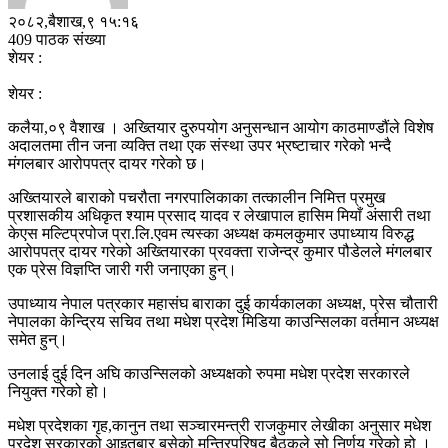
२०८२,बैशाख,९ १५:१६
409 पाठक संख्या
शेयर :
शेयर :
कलैया,०९ वैशाख । अख्तियार दुरुपयोग अनुसन्धान आयोग काठमाण्डौंले विशेष
अदालतमा तीन जना व्यक्ति तथा एक संस्था उपर भ्रष्टाचार गरेको भन्दै
मंगलबार आरोपपत्र दायर गरेको छ।
अख्तियारले बाराको पचरौता नगरपालिकाका तत्कालीन निमित्त प्रमुख
प्रशासकीय अधिकृत श्याम प्रसाद यादव र लेखापाल हासिम मियाँ अंसारी तथा
केएस मल्टिप्रपोज प्रा.लि.एवम त्यस्का अध्यक्ष कमलकुमार उपाध्याय विरुद्ध
आरोपपत्र दायर गरेको अख्तियारका प्रवक्ता राजेन्द्र कुमार पौडेलले मंगलबार
एक प्रेस विज्ञप्ति जारी गरी जनाएका हुन्।
उपाध्याय नेपाल पत्रकार महासंघ बाराका दुई कार्यकालका अध्यक्ष, प्रेस चौतारी
नेपालका केन्द्रिय सचिव तथा मधेश प्रदेश मिडिया काउन्सिलका वर्तमान अध्यक्ष
समेत हुन्।
उनलाई दुई दिन अघि काउन्सिलको अध्यक्षको रुपमा मधेश प्रदेश सरकारले
नियुक्त गरेको हो।
मधेश प्रदेशका गृह,कानुन तथा सञ्चारमन्त्री राजकुमार लेखीका अनुसार मधेश
प्रदेश सरकारको आइतबार बसेको मन्त्रिपरिषद् बैठकले सो निर्णय गरेको हो ।