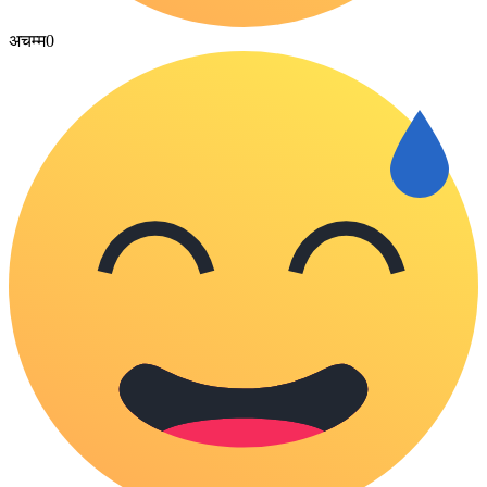
अचम्म
0