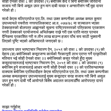
सोही ऐनको दफा ८ को उपदफा (१) बमोजिम कैद र बिगो बमोजिम जरिवाना
सजाय गरी बिगो असूल उपर हुन माग दाबी यादव र अन्सारीसंग गर्दै मुद्दा दायर
गरेको हो।
साथै केएस मल्टिप्रपोज प्रा.लि. तथा उक्त कम्पनीका अध्यक्ष कमल कुमार
उपाध्यायले पचरौता नगरपालिकाबाट आ.व. ०७७/७८ मा सञ्चालन भएका
ठेक्काहरुको बोलपत्र आह्वानको सूचना राष्ट्रियस्तरको पत्रिकामा प्रकाशन
नगरी ठेक्काको प्रयोजनार्थ अभिलेखमा राख्ने गरी एक प्रति मात्र प्रभाव
दैनिकमा प्रकाशित गरी रु.तीन लाख बाउन्न हजार पाँच सय साठी भुक्तानी
लिएको पुष्टि भएको अख्तियारले जनाएको छ।
उपाध्याय उपर भ्रष्टाचार निवारण ऐन, २०५९ को दफा ८ को उपदफा (१) को
देहाय (ङ) बमोजिमको कसूरजन्य कार्यको गैरकानूनी लाभ प्राप्त गर्ने प्रकृतिको
मतियार भई सोही ऐनको दफा २२ बमोजिमको कसुर गरेको हुँदा मुख्य
कसूरदारहरुलाई भ्रष्टाचार निवारण ऐन, २०५९ को दफा ८ को उपदफा (१)
बमोजिम हुने सजायलाई आधार मानी सोही ऐनको दफा २२ को प्रतिवन्धात्मक
वाक्याश बमोजिम प्रतिवादीहरु केएस मल्टिप्रपोज प्रा.लि. तथा उक्त कम्पनीका
अध्यक्ष कमलकुमार उपाध्यायलाई मुख्य कसूरदार सरह सजाय गरी बिगो असुल
उपर हुन माग दाबी गर्दै आयोगले बिशेष अदालत काठमाडौँमा आरोपपत्र दायर
गरेको हो।
साझा गर्नुहोस्