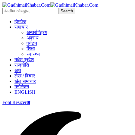
होमपेज
समाचार
अन्तर्राष्ट्रिय
अपराध
पर्यटन
शिक्षा
स्वास्थ्य
मधेश प्रदेश
राजनीति
अर्थ
लेख / बिचार
खेल समाचार
मनोरंजन
ENGLISH
Font Resizer
अ