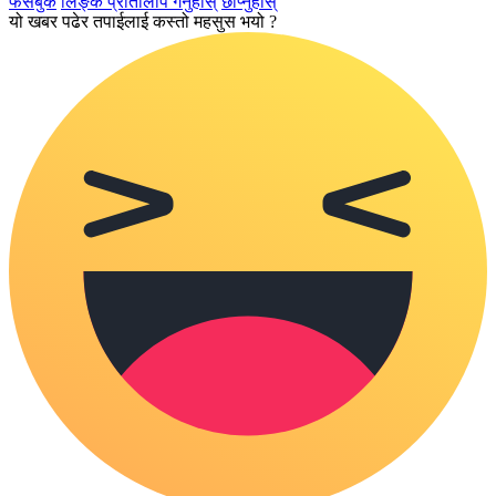
फेसबुक
लिङ्क प्रतिलिपि गर्नुहोस्
छाप्नुहोस्
यो खबर पढेर तपाईलाई कस्तो महसुस भयो ?