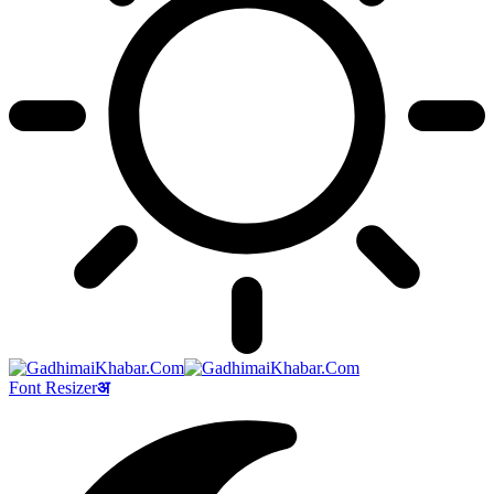
Font Resizer
अ