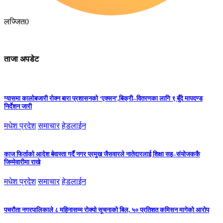
लज्जित
0
ताजा अपडेट
ग्यासमा कालोबजारी रोक्न बारा प्रशासनको ‘एक्सन’,बिक्री–वितरणका लागि ९ बुँदे मापदण्ड
निर्देशन जारी
मधेश प्रदेश
समाचार
हेडलाईन
काज फिर्ताको आदेश बेवास्ता गर्दै नगर प्रमुख जैसवारले नातेदारलाई शिक्षा सह–संयोजककै
जिम्मेवारीमा राखे
मधेश प्रदेश
समाचार
हेडलाईन
पचरौता नगरपालिकाले ८ महिनासम्म रोक्यो सूचनाको बिल, ५० प्रतिशत कमिसन मागेको आरोप