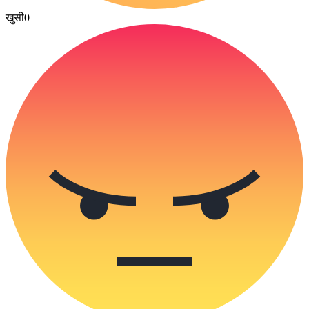
खुसी
0