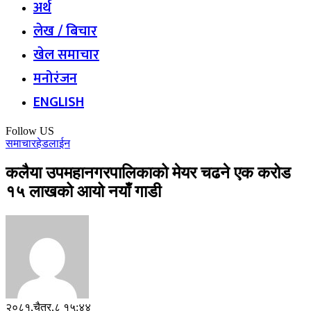
अर्थ
लेख / बिचार
खेल समाचार
मनोरंजन
ENGLISH
Follow US
समाचार
हेडलाईन
कलैया उपमहानगरपालिकाको मेयर चढने एक करोड
१५ लाखको आयो नयाँ गाडी
२०८१,चैत्र,८ १५:४४