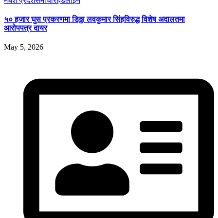
मधेश प्रदेश
समाचार
हेडलाईन
५० हजार घुस प्रकरणमा डिठ्ठा लवकुमार सिंहविरुद्ध विशेष अदालतमा
आरोपपत्र दायर
May 5, 2026