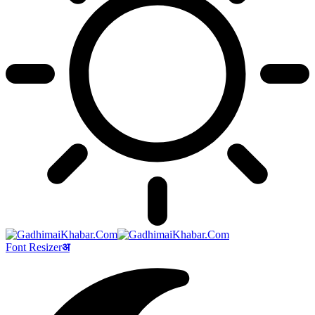
Font Resizer
अ