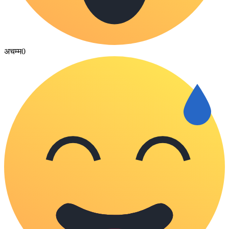
अचम्म
0