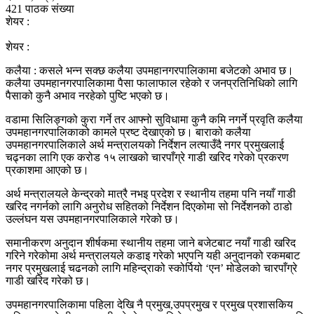
421 पाठक संख्या
शेयर :
शेयर :
कलैया : कसले भन्न सक्छ कलैया उपमहानगरपालिकामा बजेटको अभाव छ।
कलैया उपमहानगरपालिकामा पैसा फालाफाल रहेको र जनप्रतिनिधिको लागि
पैसाको कुनै अभाव नरहेको पुष्टि भएको छ।
वडामा सिलिङ्गको कुरा गर्ने तर आफ्नो सुविधामा कुनै कमि नगर्ने प्रवृति कलैया
उपमहानगरपालिकाको कामले प्रष्ट देखाएको छ। बाराको कलैया
उपमहानगरपालिकाले अर्थ मन्त्रालयको निर्देशन लत्याउँदै नगर प्रमुखलाई
चढ्नका लागि एक करोड १५ लाखको चारपाँग्रे गाडी खरिद गरेको प्रकरण
प्रकाशमा आएको छ।
अर्थ मन्त्रालयले केन्द्रको मात्रै नभइ प्रदेश र स्थानीय तहमा पनि नयाँ गाडी
खरिद नगर्नको लागि अनुरोध सहितको निर्देशन दिएकोमा सो निर्देशनको ठाडो
उल्लंघन यस उपमहानगरपालिकाले गरेको छ।
समानीकरण अनुदान शीर्षकमा स्थानीय तहमा जाने बजेटबाट नयाँ गाडी खरिद
गरिने गरेकोमा अर्थ मन्त्रालयले कडाइ गरेको भएपनि यही अनुदानको रकमबाट
नगर प्रमुखलाई चढनको लागि महिन्द्राको स्कोर्पियो ‘एन’ मोडेलको चारपाँग्रे
गाडी खरिद गरेको छ।
उपमहानगरपालिकामा पहिला देखि नै प्रमुख,उपप्रमुख र प्रमुख प्रशासकिय