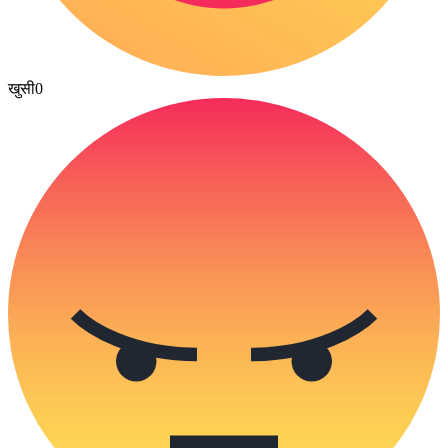
खुसी
0