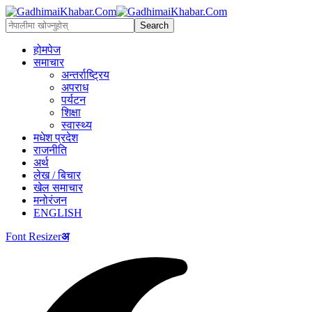
होमपेज
समाचार
अन्तर्राष्ट्रिय
अपराध
पर्यटन
शिक्षा
स्वास्थ्य
मधेश प्रदेश
राजनीति
अर्थ
लेख / बिचार
खेल समाचार
मनोरंजन
ENGLISH
Font Resizer
अ