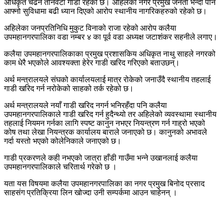
अधिकृत चढने तीनवटा गाडी रहेको छ। अहिलेका नगर प्रमुख जनता भन्दा पनि
आफ्नो सुविधामा बढी ध्यान दिएको आरोप स्थानीय नागरिकहरुको रहेको छ।
अहिलेका जनप्रतिनिधि मुकुट विनाको राजा रहेको आरोप कलैया
उपमहानगरपालिका वडा नम्बर ४ का पूर्व वडा अध्यक्ष जटाशंकर सहनीले लगाए।
कलैया उपमहानगरपालिकाका प्रमुख प्रशासकिय अधिकृत नाथु साहले नगरको
काम धेरै भएकोले आवश्यक्ता हेरेर गाडी खरिद गरिएको बताउछन्।
अर्थ मन्त्रालयले संघको कार्यालयलाई मात्र रोकेको जनाउँदै स्थानीय तहलाई
गाडी खरिद गर्न नरोकेको साहको तर्क रहेको छ।
अर्थ मन्त्रालयले नयाँ गाडी खरिद नगर्न भनिरहँदा पनि कलैया
उपमहानगरपालिकाले गाडी खरिद गर्न हुदैन्थ्यो तर अहिलेको व्यवस्थामा स्थानीय
तहलाई नियमन गर्नका लागि स्पष्ट कानुन नभएर नियन्त्रण गर्न गाह्रो भएको
कोष तथा लेखा नियन्त्रक कार्यालय बाराले जनाएको छ। कानुनको अभावले
गर्दा यस्तो भएको कोलेनिकाले जनाएको छ।
गाडी प्रकरणले कही नभएको जात्रा हाँडी गाउँमा भन्ने उखानलाई कलैया
उपमहानगरपालिकाले चरितार्थ गरेको छ ।
यता यस विषयमा कलैया उपमहानगरपालिका का नगर प्रमुख बिनोद प्रसाद
साहसंग प्रतिक्रिया लिन खोज्दा उनी सम्पर्कमा आउन चाहेनन् ।