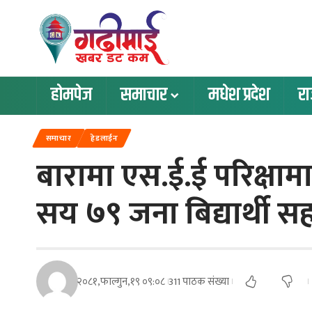
होमपेज
समाचार
मधेश प्रदेश
र
समाचार
हेडलाईन
बारामा एस.ई.ई परिक्षामा
सय ७९ जना बिद्यार्थी सहभ
२०८१,फाल्गुन,१९ ०९:०८
311 पाठक संख्या