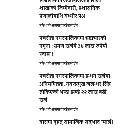
विद्यालयका लेखापाललाई शिक्षा
शाखाको जिम्मेवारी, प्रशासनिक
प्रणालीमाथि गम्भीर प्रश्न
मधेश प्रदेश
समाचार
हेडलाईन
पचरौता नगरपालिकामा भ्रष्टाचारको
नमूना : भ्रमण खर्चमै ३४ लाख रुपैयाँ
स्वाहा !
मधेश प्रदेश
समाचार
हेडलाईन
पचरौता नगरपालिकामा इन्धन खर्चमा
अनियमितता, नगरप्रमुख जलन्धर सिंह
तोकिएको भन्दा झण्डै २२ लाख बढी
खर्च
मधेश प्रदेश
समाचार
हेडलाईन
बारामा बृहत् सामाजिक सद्‌भाव र्‍याली