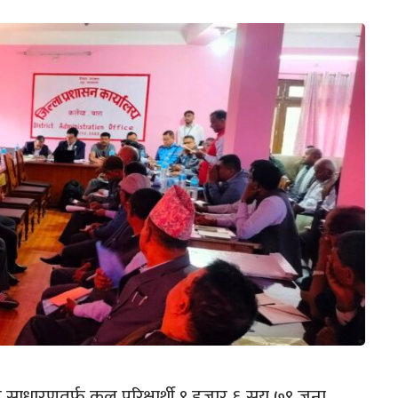
 र साधारणतर्फ कुल परिक्षार्थी ९ हजार ६ सय ७९ जना