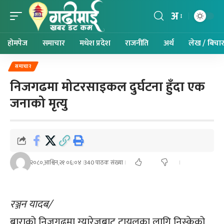
अ
होमपेज
समाचार
मधेश प्रदेश
राजनीति
अर्थ
लेख / बिचा
समाचार
निजगढमा मोटरसाइकल दुर्घटना हुँदा एक
जनाको मृत्यु
२०८०,आश्विन,२१ ०६:०४
340 पाठक संख्या
रञ्जन यादब/
बाराको निजगढमा ग्यारेजबाट ट्रायलका लागि निस्केको