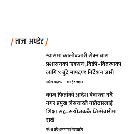
ताजा अपडेट
ग्यासमा कालोबजारी रोक्न बारा
प्रशासनको ‘एक्सन’,बिक्री–वितरणका
लागि ९ बुँदे मापदण्ड निर्देशन जारी
मधेश प्रदेश
समाचार
हेडलाईन
काज फिर्ताको आदेश बेवास्ता गर्दै
नगर प्रमुख जैसवारले नातेदारलाई
शिक्षा सह–संयोजककै जिम्मेवारीमा
राखे
मधेश प्रदेश
समाचार
हेडलाईन