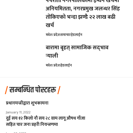
पचरौता नगरपालिकामा इन्धन खर्चमा
अनियमितता, नगरप्रमुख जलन्धर सिंह
तोकिएको भन्दा झण्डै २२ लाख बढी
खर्च
मधेश प्रदेश
समाचार
हेडलाईन
बारामा बृहत् सामाजिक सद्‌भाव
र्‍याली
मधेश प्रदेश
हेडलाईन
सम्बन्धित पोस्टहरू
प्रधानमन्त्रीद्वारा शुभकामना
January 11, 2022
दुई सय १२ किलो नौ सय २८ ग्राम लागू औषध गाँजा
सहित चार जना प्रहरी नियन्त्रणमा