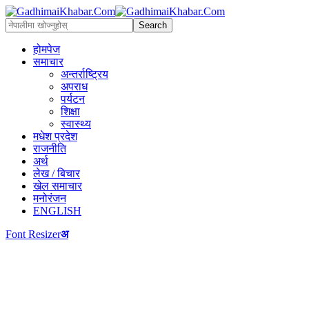
होमपेज
समाचार
अन्तर्राष्ट्रिय
अपराध
पर्यटन
शिक्षा
स्वास्थ्य
मधेश प्रदेश
राजनीति
अर्थ
लेख / बिचार
खेल समाचार
मनोरंजन
ENGLISH
Font Resizer
अ