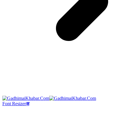
Font Resizer
अ