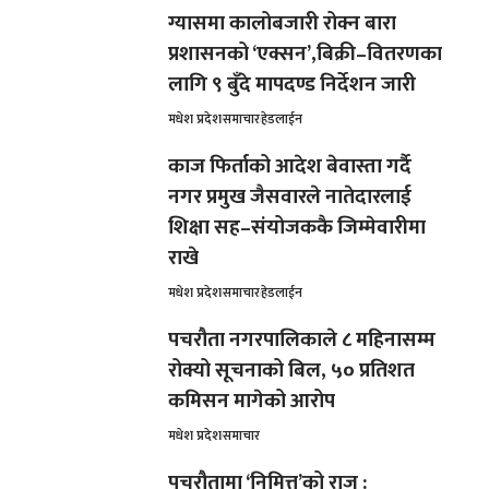
ग्यासमा कालोबजारी रोक्न बारा
प्रशासनको ‘एक्सन’,बिक्री–वितरणका
लागि ९ बुँदे मापदण्ड निर्देशन जारी
मधेश प्रदेश
समाचार
हेडलाईन
काज फिर्ताको आदेश बेवास्ता गर्दै
नगर प्रमुख जैसवारले नातेदारलाई
शिक्षा सह–संयोजककै जिम्मेवारीमा
राखे
मधेश प्रदेश
समाचार
हेडलाईन
पचरौता नगरपालिकाले ८ महिनासम्म
रोक्यो सूचनाको बिल, ५० प्रतिशत
कमिसन मागेको आरोप
मधेश प्रदेश
समाचार
पचरौतामा ‘निमित्त’को राज :