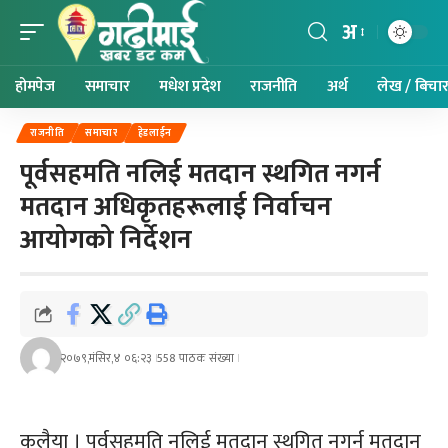
अ
होमपेज
समाचार
मधेश प्रदेश
राजनीति
अर्थ
लेख / बिचा
राजनीति
समाचार
हेडलाईन
पूर्वसहमति नलिई मतदान स्थगित नगर्न
मतदान अधिकृतहरूलाई निर्वाचन
आयोगको निर्देशन
२०७९,मंसिर,४ ०६:२३
558 पाठक संख्या
कलैया । पूर्वसहमति नलिई मतदान स्थगित नगर्न मतदान