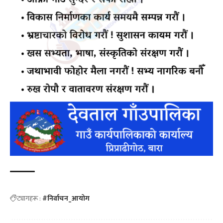
ट्यागहरू :
#निर्वाचन_आयोग