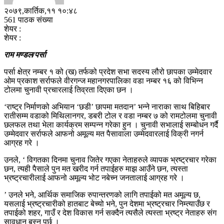
२०७९,कार्तिक,११ १०:४८
561 पाठक संख्या
शेयर :
शेयर :
राम मण्डल/पर्सा
पर्सा क्षेत्र नम्बर १ को (ख) तर्फको प्रदेश सभा सदस्य लौरो छापका उम्मेदवार
ओम प्रकाश सर्राफले वीरगन्ज महानगरपालिका वडा नम्बर १६ को विभिन्न
टोलमा चुनावी प्रचारलाई तिव्रता दिएका छन ।
‘राष्ट्र निर्माणको अभियान ‘छडी’ छापमा मतदान’ भन्ने नाराका साथ बिहिबार
रातीसम्म वडाको मिथिलानगर, डबरी टोल र वडा नम्बर ७ को रामटोलमा चुनावी
छलफल तथा भेला कार्यक्रम सम्पन्न गरेका हुन । चुनावी सभालाई सम्बोधन गर्दै
उम्मेदवार सर्राफले आफनो अमूल्य मत पैसावाला उम्मेदवारलाई विक्री नगर्न
आग्रह गरे ।
उनले, ‘ विगतका दिनमा चुनाव जितेर गएका नेताहरुले व्यापक भ्रष्ट्रचार गरेका
छन, त्यही पैसाले पुन मत खरीद गर्न तपाईहरु माझ आउँने छन, त्यस्ता
भ्रष्ट्रचारीलाई आफनो अमूल्य भोट नबेच्न जनतालाई आग्रह गरे ।
’ उनले भने, आर्थिक समाजिक रुपान्तरणको लागि तपाईको मत अमूल्य छ,
यसलाई भ्रष्ट्रचारीको हातबाट बेच्यो भने, पुन देशमा भ्रष्ट्रचार निम्त्याउँछ र
तपाईको शहर, गाउँ र देश विकास गर्न सक्दैन त्यसैले त्यस्ता भ्रष्ट्र नेताहरु संग
सावधान बस्नु पर्छ ।