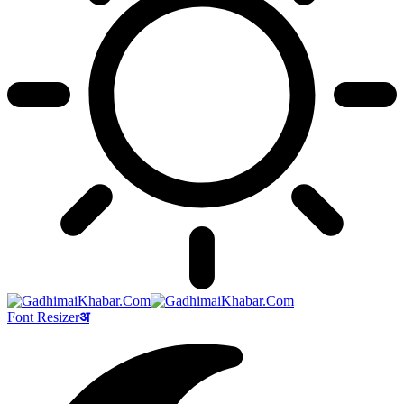
Font Resizer
अ