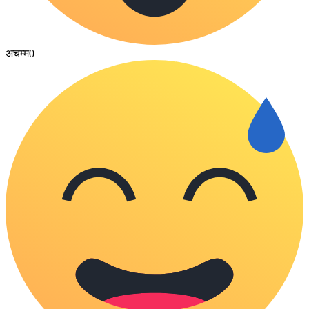
अचम्म
0