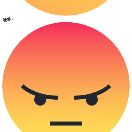
खुसी
0