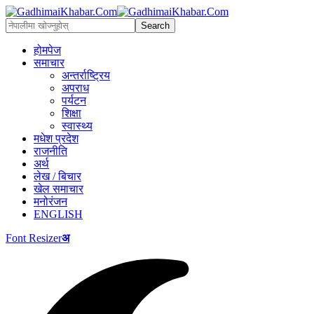
होमपेज
समाचार
अन्तर्राष्ट्रिय
अपराध
पर्यटन
शिक्षा
स्वास्थ्य
मधेश प्रदेश
राजनीति
अर्थ
लेख / बिचार
खेल समाचार
मनोरंजन
ENGLISH
Font Resizer
अ