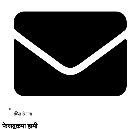
ईमेल ठेगाना :
फेसबुकमा हामी