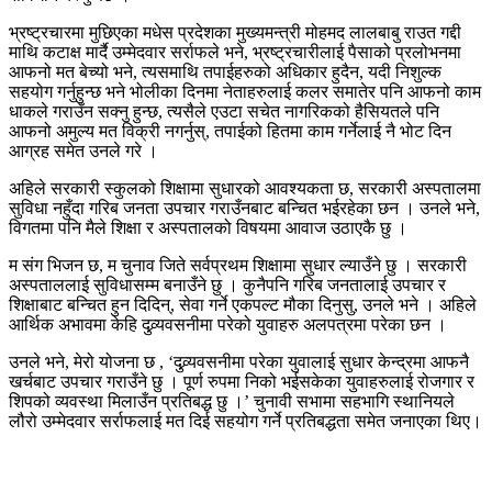
भ्रष्ट्रचारमा मुछिएका मधेस प्रदेशका मुख्यमन्त्री मोहमद लालबाबु राउत गद्दी
माथि कटाक्ष मार्दै उम्मेदवार सर्राफले भने, भ्रष्ट्रचारीलाई पैसाको प्रलोभनमा
आफनो मत बेच्यो भने, त्यसमाथि तपाईहरुको अधिकार हुदैन, यदी निशुल्क
सहयोग गर्नुहुन्छ भने भोलीका दिनमा नेताहरुलाई कलर समातेर पनि आफनो काम
धाकले गराउँन सक्नु हुन्छ, त्यसैले एउटा सचेत नागरिकको हैसियतले पनि
आफनो अमुल्य मत विक्री नगर्नुस्, तपाईको हितमा काम गर्नेलाई नै भोट दिन
आग्रह समेत उनले गरे ।
अहिले सरकारी स्कुलको शिक्षामा सुधारको आवश्यकता छ, सरकारी अस्पतालमा
सुविधा नहुँदा गरिब जनता उपचार गराउँनबाट बन्चित भईरहेका छन । उनले भने,
विगतमा पनि मैले शिक्षा र अस्पतालको विषयमा आवाज उठाएकै छु ।
म संग भिजन छ, म चुनाव जिते सर्वप्रथम शिक्षामा सुधार ल्याउँने छु । सरकारी
अस्पताललाई सुविधासम्म बनाउँने छु । कुनैपनि गरिब जनतालाई उपचार र
शिक्षाबाट बन्चित हुन दिदिन्, सेवा गर्ने एकपल्ट मौका दिनुसु, उनले भने । अहिले
आर्थिक अभावमा केहि दुव्र्यवसनीमा परेको युवाहरु अलपत्रमा परेका छन ।
उनले भने, मेरो योजना छ , ‘दुव्र्यवसनीमा परेका युवालाई सुधार केन्द्रमा आफनै
खर्चबाट उपचार गराउँने छु । पूर्ण रुपमा निको भईसकेका युवाहरुलाई रोजगार र
शिपको व्यवस्था मिलाउँन प्रतिबद्ध छु ।’ चुनावी सभामा सहभागि स्थानियले
लौरो उम्मेदवार सर्राफलाई मत दिई सहयोग गर्ने प्रतिबद्धता समेत जनाएका थिए।