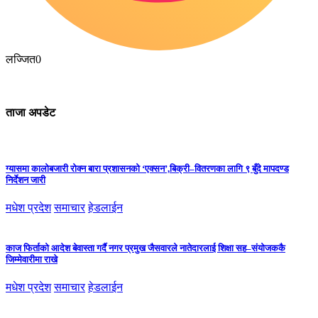
लज्जित
0
ताजा अपडेट
ग्यासमा कालोबजारी रोक्न बारा प्रशासनको ‘एक्सन’,बिक्री–वितरणका लागि ९ बुँदे मापदण्ड
निर्देशन जारी
मधेश प्रदेश
समाचार
हेडलाईन
काज फिर्ताको आदेश बेवास्ता गर्दै नगर प्रमुख जैसवारले नातेदारलाई शिक्षा सह–संयोजककै
जिम्मेवारीमा राखे
मधेश प्रदेश
समाचार
हेडलाईन