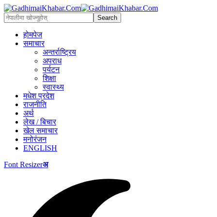
होमपेज
समाचार
अन्तर्राष्ट्रिय
अपराध
पर्यटन
शिक्षा
स्वास्थ्य
मधेश प्रदेश
राजनीति
अर्थ
लेख / बिचार
खेल समाचार
मनोरंजन
ENGLISH
Font Resizer
अ