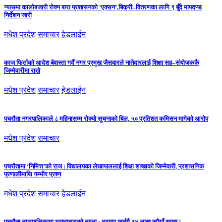
ग्यासमा कालोबजारी रोक्न बारा प्रशासनको ‘एक्सन’,बिक्री–वितरणका लागि ९ बुँदे मापदण्ड
निर्देशन जारी
मधेश प्रदेश
समाचार
हेडलाईन
काज फिर्ताको आदेश बेवास्ता गर्दै नगर प्रमुख जैसवारले नातेदारलाई शिक्षा सह–संयोजककै
जिम्मेवारीमा राखे
मधेश प्रदेश
समाचार
हेडलाईन
पचरौता नगरपालिकाले ८ महिनासम्म रोक्यो सूचनाको बिल, ५० प्रतिशत कमिसन मागेको आरोप
मधेश प्रदेश
समाचार
पचरौतामा ‘निमित्त’को राज : विद्यालयका लेखापाललाई शिक्षा शाखाको जिम्मेवारी, प्रशासनिक
प्रणालीमाथि गम्भीर प्रश्न
मधेश प्रदेश
समाचार
हेडलाईन
पचरौता नगरपालिकामा भ्रष्टाचारको नमूना : भ्रमण खर्चमै ३४ लाख रुपैयाँ स्वाहा !