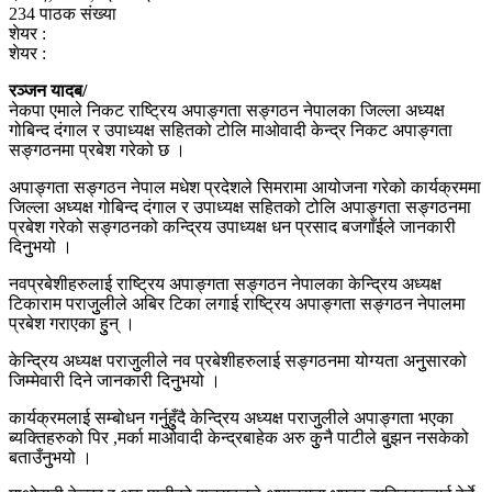
234 पाठक संख्या
शेयर :
शेयर :
रञ्जन यादब/
नेकपा एमाले निकट राष्ट्रिय अपाङ्गता सङ्गठन नेपालका जिल्ला अध्यक्ष
गोबिन्द दंगाल र उपाध्यक्ष सहितको टोलि माओवादी केन्द्र निकट अपाङ्गता
सङ्गठनमा प्रबेश गरेको छ ।
अपाङ्गता सङ्गठन नेपाल मधेश प्रदेशले सिमरामा आयोजना गरेको कार्यक्रममा
जिल्ला अध्यक्ष गोबिन्द दंगाल र उपाध्यक्ष सहितको टोलि अपाङ्गता सङ्गठनमा
प्रबेश गरेको सङ्गठनको कन्द्रिय उपाध्यक्ष धन प्रसाद बजगाँईले जानकारी
दिनुुभयो ।
नवप्रबेशीहरुलाई राष्ट्रिय अपाङ्गता सङ्गठन नेपालका केन्द्रिय अध्यक्ष
टिकाराम पराजुुलीले अबिर टिका लगाई राष्ट्रिय अपाङ्गता सङ्गठन नेपालमा
प्रबेश गराएका हुुन् ।
केन्द्रिय अध्यक्ष पराजुुलीले नव प्रबेशीहरुलाई सङ्गठनमा योग्यता अनुुसारको
जिम्मेवारी दिने जानकारी दिनुुभयो ।
कार्यक्रमलाई सम्बोधन गर्नुुहुुँदै केन्द्रिय अध्यक्ष पराजुुलीले अपाङ्गता भएका
ब्यक्तिहरुको पिर ,मर्का माओवादी केन्द्रबाहेक अरु कुुनै पाटीले बुुझन नसकेको
बताउँनुुभयो ।