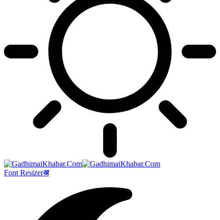
Font Resizer
अ