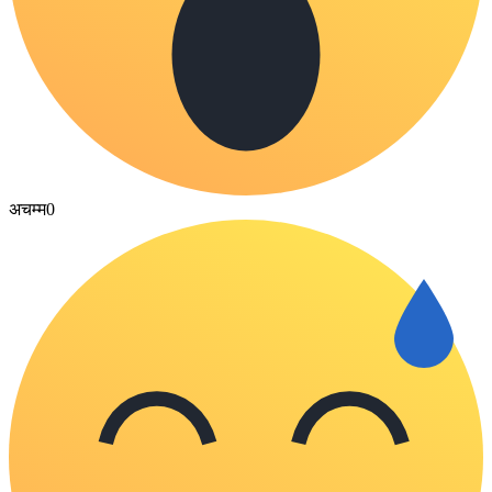
अचम्म
0