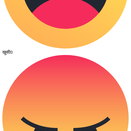
खुसी
0