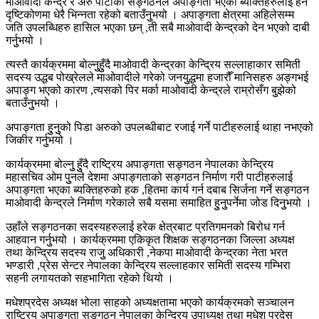
माओवादी केन्द्र र अरु पाटीको सङ्गठनले अपाङ्गता भएका ब्यक्तिहरुलाई हेर्ने
दृष्टिकोणमा धेरै भिन्नता रहेको बताउँनुुभयो । अपाङ्गता क्षेत्रमा अहिलेसम्म
जति उपलब्धिहरु हासिल भएका छन् ,ती सबै माओवादी केन्द्रको देन भएको दाबी
गर्नुुभयो ।
त्यस्तै कार्यक्रममा बोल्नुुहुुँदै माओवादी केन्द्रका केन्द्रिय सल्लाहाकार समिती
सदस्य उद्धब पोख्रेलले माओवादीले गरेको जनयुुद्धमा हजारौँ मानिसहरु अङ्गभई
अपाङ्ग भएको कारण ,त्यसको पिर मर्का माओवादी केन्द्रले राम्रोसँग बुुझेको
बताउँनुुभयो ।
अपाङ्गता हुुनुुको पिडा अरुको उपलब्धीबाट रजाई गर्ने पाटीहरुलाई थाहा नभएको
जिकीर गर्नुुभयो ।
कार्यक्रममा बोल्नुु हुुँदै राष्ट्रिय अपाङ्गता सङ्गठन नेपालका केन्द्रिय
महासचिव ओम पुुनले देशमा अपाङ्गताको सङ्गठन निर्माण गरी पाटीहरुलाई
अपाङ्गता भएका ब्यक्तिहरुको हक ,हितमा कार्य गर्न दबाब सिर्जना गर्ने सङ्गठन
माओवादी केन्द्रले निर्माण गरेकाले सबै यसमा समाहित हुुनुुपर्नेमा जोड दिनुुभयो ।
उहाँले सङ्गठनका सदस्यहरुलाई हरेक क्षेत्रबाट प्रतिगमनको बिरोध गर्न
आहवान गर्नुुभयो । कार्यक्रममा एकिकृत शिक्षक सङ्गठनका जिल्ला अध्यक्ष
तथा केन्द्रिय सदस्य राजुु अधिकारी ,नेकपा माओवादी केन्द्रका नेता भरत
भण्डारी ,प्रेस सेन्टर नेपालका केन्द्रिय सल्लाहकार समिती सदस्य गम्भिरा
सहनी लगायतको सहभागिता रहेको थियो ।
मधेशप्रदेस अध्यक्ष भोला साहको अध्यक्षतामा भएको कार्यक्रमको सञ्चालन
राष्ट्रिय अपाङ्गता सङ्गठन नेपालका केन्द्रिय उपाध्यक्ष तथा मधेश प्रदेस