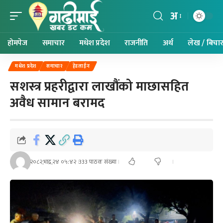
अ
होमपेज
समाचार
मधेश प्रदेश
राजनीति
अर्थ
लेख / बिचा
मधेश प्रदेश
समाचार
हेडलाईन
सशस्त्र प्रहरीद्वारा लाखौंको माछासहित
अवैध सामान बरामद
२०८२,भाद्र,२४ ०५:४२
333 पाठक संख्या