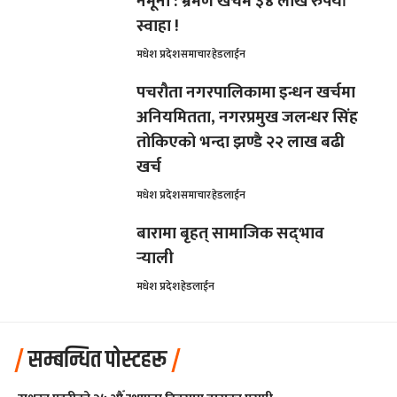
नमूना : भ्रमण खर्चमै ३४ लाख रुपैयाँ
स्वाहा !
मधेश प्रदेश
समाचार
हेडलाईन
पचरौता नगरपालिकामा इन्धन खर्चमा
अनियमितता, नगरप्रमुख जलन्धर सिंह
तोकिएको भन्दा झण्डै २२ लाख बढी
खर्च
मधेश प्रदेश
समाचार
हेडलाईन
बारामा बृहत् सामाजिक सद्‌भाव
र्‍याली
मधेश प्रदेश
हेडलाईन
सम्बन्धित पोस्टहरू