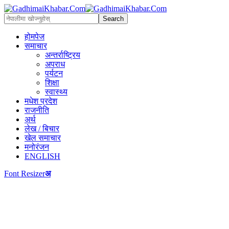
होमपेज
समाचार
अन्तर्राष्ट्रिय
अपराध
पर्यटन
शिक्षा
स्वास्थ्य
मधेश प्रदेश
राजनीति
अर्थ
लेख / बिचार
खेल समाचार
मनोरंजन
ENGLISH
Font Resizer
अ