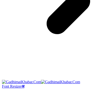
Font Resizer
अ