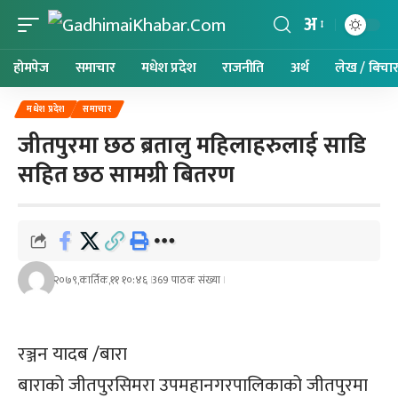
अ
होमपेज
समाचार
मधेश प्रदेश
राजनीति
अर्थ
लेख / बिचा
मधेश प्रदेश
समाचार
जीतपुरमा छठ ब्रतालु महिलाहरुलाई साडि
सहित छठ सामग्री बितरण
२०७९,कार्तिक,११ १०:४६
369 पाठक संख्या
रञ्जन यादब /बारा
बाराको जीतपुरसिमरा उपमहानगरपालिकाको जीतपुरमा