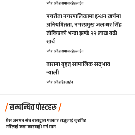
मधेश प्रदेश
समाचार
हेडलाईन
पचरौता नगरपालिकामा इन्धन खर्चमा
अनियमितता, नगरप्रमुख जलन्धर सिंह
तोकिएको भन्दा झण्डै २२ लाख बढी
खर्च
मधेश प्रदेश
समाचार
हेडलाईन
बारामा बृहत् सामाजिक सद्‌भाव
र्‍याली
मधेश प्रदेश
हेडलाईन
सम्बन्धित पोस्टहरू
प्रेस जनमत संघ बाराद्वारा पत्रकार राजुलाई कुटपिट
गर्नेलाई कडा कारवाही गर्न माग