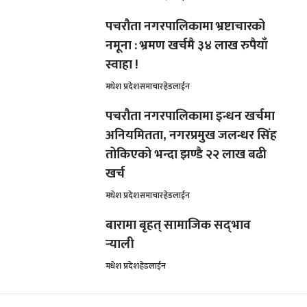
पचरौता नगरपालिकामा भ्रष्टाचारको
नमूना : भ्रमण खर्चमै ३४ लाख रुपैयाँ
स्वाहा !
मधेश प्रदेश
समाचार
हेडलाईन
पचरौता नगरपालिकामा इन्धन खर्चमा
अनियमितता, नगरप्रमुख जलन्धर सिंह
तोकिएको भन्दा झण्डै २२ लाख बढी
खर्च
मधेश प्रदेश
समाचार
हेडलाईन
बारामा बृहत् सामाजिक सद्‌भाव
र्‍याली
मधेश प्रदेश
हेडलाईन