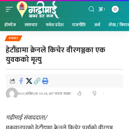
अ
होमपेज
समाचार
मधेश प्रदेश
राजनीति
अर्थ
लेख / बिचा
समाचार
हेटौंडामा क्रेनले किचेर वीरगञ्जका एक
युवकको मृत्यु
२०८०,आश्विन,२४ ००:०६
417 पाठक संख्या
गढीमाई संवाददाता/
मकवानपुरको हेटौंडामा क्रेनले किचेर पर्साको वीरगञ्ज