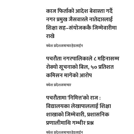
काज फिर्ताको आदेश बेवास्ता गर्दै
नगर प्रमुख जैसवारले नातेदारलाई
शिक्षा सह–संयोजककै जिम्मेवारीमा
राखे
मधेश प्रदेश
समाचार
हेडलाईन
पचरौता नगरपालिकाले ८ महिनासम्म
रोक्यो सूचनाको बिल, ५० प्रतिशत
कमिसन मागेको आरोप
मधेश प्रदेश
समाचार
पचरौतामा ‘निमित्त’को राज :
विद्यालयका लेखापाललाई शिक्षा
शाखाको जिम्मेवारी, प्रशासनिक
प्रणालीमाथि गम्भीर प्रश्न
मधेश प्रदेश
समाचार
हेडलाईन