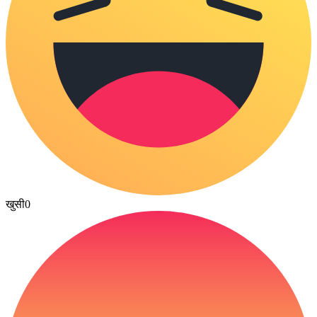
खुसी
0