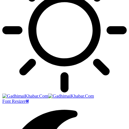
Font Resizer
अ