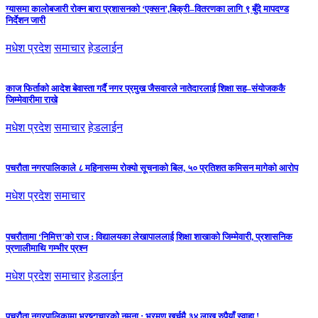
ग्यासमा कालोबजारी रोक्न बारा प्रशासनको ‘एक्सन’,बिक्री–वितरणका लागि ९ बुँदे मापदण्ड
निर्देशन जारी
मधेश प्रदेश
समाचार
हेडलाईन
काज फिर्ताको आदेश बेवास्ता गर्दै नगर प्रमुख जैसवारले नातेदारलाई शिक्षा सह–संयोजककै
जिम्मेवारीमा राखे
मधेश प्रदेश
समाचार
हेडलाईन
पचरौता नगरपालिकाले ८ महिनासम्म रोक्यो सूचनाको बिल, ५० प्रतिशत कमिसन मागेको आरोप
मधेश प्रदेश
समाचार
पचरौतामा ‘निमित्त’को राज : विद्यालयका लेखापाललाई शिक्षा शाखाको जिम्मेवारी, प्रशासनिक
प्रणालीमाथि गम्भीर प्रश्न
मधेश प्रदेश
समाचार
हेडलाईन
पचरौता नगरपालिकामा भ्रष्टाचारको नमूना : भ्रमण खर्चमै ३४ लाख रुपैयाँ स्वाहा !