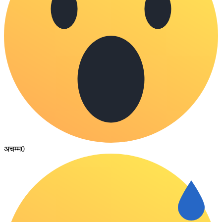
अचम्म
0