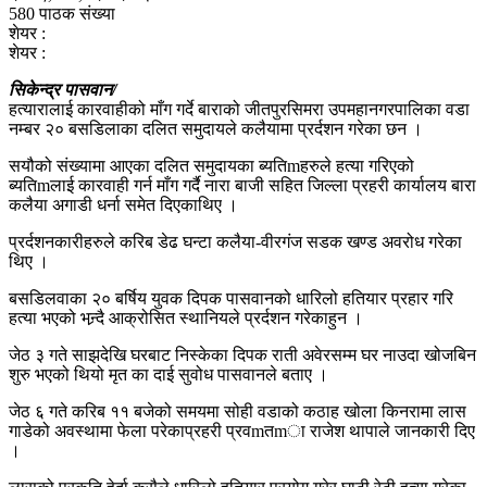
580 पाठक संख्या
शेयर :
शेयर :
सिकेन्द्र पासवान/
हत्यारालाई कारवाहीको माँग गर्दे बाराको जीतपुरसिमरा उपमहानगरपालिका वडा
नम्बर २० बसडिलाका दलित समुदायले कलैयामा प्रर्दशन गरेका छन ।
सयौको संख्यामा आएका दलित समुदायका ब्यतिmहरुले हत्या गरिएको
ब्यतिmलाई कारवाही गर्न माँग गर्दै नारा बाजी सहित जिल्ला प्रहरी कार्यालय बारा
कलैया अगाडी धर्ना समेत दिएकाथिए ।
प्रर्दशनकारीहरुले करिब डेढ घन्टा कलैया-वीरगंज सडक खण्ड अवरोध गरेका
थिए ।
बसडिलवाका २० बर्षिय युवक दिपक पासवानको धारिलो हतियार प्रहार गरि
हत्या भएको भन्र्दै आक्रोसित स्थानियले प्रर्दशन गरेकाहुन ।
जेठ ३ गते साझदेखि घरबाट निस्केका दिपक राती अवेरसम्म घर नाउदा खोजबिन
शुरु भएको थियो मृत का दाई सुवोध पासवानले बताए ।
जेठ ६ गते करिब ११ बजेको समयमा सोही वडाको कठाह खोला किनरामा लास
गाडेको अवस्थामा फेला परेकाप्रहरी प्रवmतmा राजेश थापाले जानकारी दिए
।