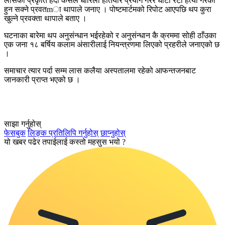
लासको प्रकृति हेर्दा कसैले धारिलो हतियार प्रयोग गरेर घाटी रेटी हत्या गरेका
हुन सक्ने प्रवतmा थापाले जनाए । पोष्टमार्टमको रिपोट आएपछि थप कुरा
खुल्ने प्रवक्ता थापाले बताए ।
घटनाका बारेमा थप अनुसंन्धान भईरहेको र अनुसंन्धान कै क्रममा सोही ठाँउका
एक जना १८ बर्षिय कलाम अंसारीलाई नियन्त्रणमा लिएको प्रहरीले जनाएको छ
।
समाचार त्यार पर्दा सम्म लास कलैया अस्पतालमा रहेको आफन्तजनबाट
जानकारी प्राप्त भएको छ ।
साझा गर्नुहोस्
फेसबुक
लिङ्क प्रतिलिपि गर्नुहोस्
छाप्नुहोस्
यो खबर पढेर तपाईलाई कस्तो महसुस भयो ?