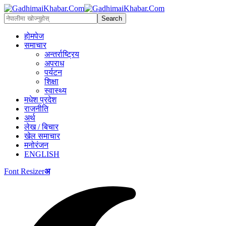
होमपेज
समाचार
अन्तर्राष्ट्रिय
अपराध
पर्यटन
शिक्षा
स्वास्थ्य
मधेश प्रदेश
राजनीति
अर्थ
लेख / बिचार
खेल समाचार
मनोरंजन
ENGLISH
Font Resizer
अ