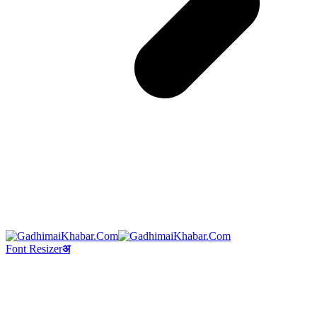
Font Resizer
अ