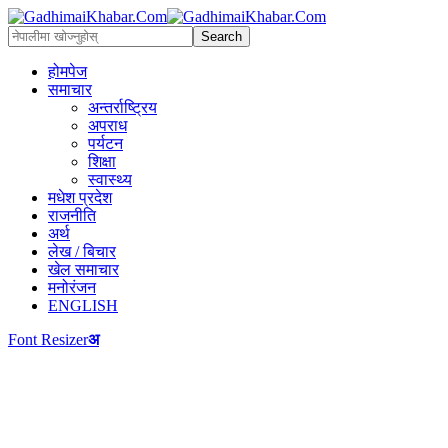
होमपेज
समाचार
अन्तर्राष्ट्रिय
अपराध
पर्यटन
शिक्षा
स्वास्थ्य
मधेश प्रदेश
राजनीति
अर्थ
लेख / बिचार
खेल समाचार
मनोरंजन
ENGLISH
Font Resizer
अ