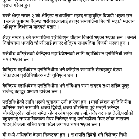
प्राप्त गरेका हुन ।
यस्तै क्षेत्र नम्बर २ को क्षेत्रिय सभापतिमा महम्द साहाबुदिन बिजयी भएका छन
।उनले चुनावमा बैकुण्ठ श्रीवास्तवलाई हराएर सभापतिमा बिजयी भएको मतदान
अधिकृत तिर्थराज यादवले बताए ।
क्षेत्र नम्बर ३ को सभापतिमा श्रीकिशुन चौहान बिजयी भएका भएका छन ।उनले
निर्बाचनमा भगवति चौधरीलाई हराएर क्षेत्रिय सभापतिमा बिजयी भएका हुन ।
यसैबीच काँग्रेसको केन्द्रिय महाधिबेशनको लागि महाधिबेशन प्रतिनिधी समेत
चयन भएका छन ।
केन्द्रिय महाधिबेशन प्रतिनिधीमा भने काँग्रेस सभापति शेरबहादुर देउवा
निकाटका प्रतिनिधीहरु बढी चुनिएका छन ।
केन्द्रिय महाधिबेशन प्रतिनिधीमा भने सँबिधान सभा सदस्य तथा शहिद पुत्र
राजेन्दू बहादुर अमात्य हारेका छन ।
प्रतिनिधीको लागि भएको चुनावमा उनी हारेका हुन ।महाधिबेशन प्रतिनिधीमा
काँग्रेस पर्सा सभापति अजय द्विबेदी,अजय चौरसिया,पुर्ब मन्त्री सरेन्द्र
चौधरी,प्रदेश साँसद समेत रहेका ओम प्रकाश शर्मा,राजेशवर साह तेली,पर्साको
बहुदरमाई नगरपालिकाका मेयर नितेन्द्र साह,पर्सागढीका मेयर लोक नारायण
यादव,जिलला सचिव शया पटेल लगायत चयन भएका छन।
यी मध्ये अधिकाँश देउवा निकटका हुन । सभापति द्विबेदी भने बिलेन्द्र निधी