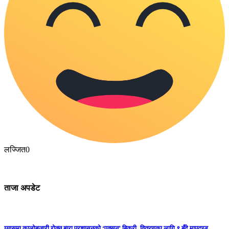
लज्जित
0
ताजा अपडेट
ग्यासमा कालोबजारी रोक्न बारा प्रशासनको ‘एक्सन’,बिक्री–वितरणका लागि ९ बुँदे मापदण्ड