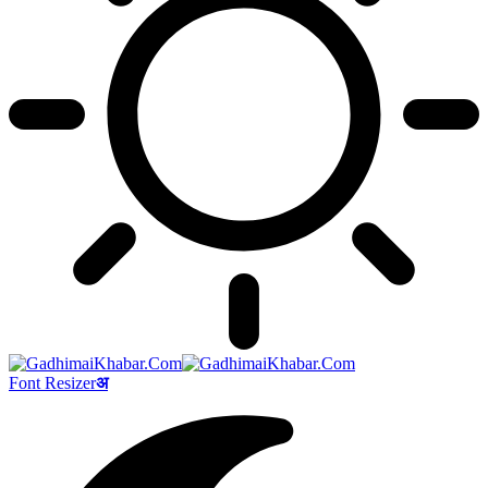
Font Resizer
अ