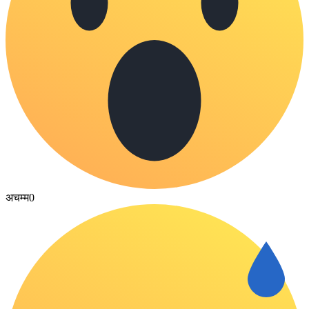
अचम्म
0