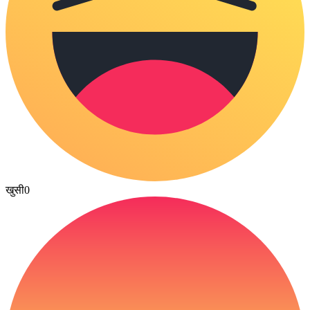
खुसी
0