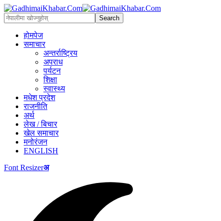
होमपेज
समाचार
अन्तर्राष्ट्रिय
अपराध
पर्यटन
शिक्षा
स्वास्थ्य
मधेश प्रदेश
राजनीति
अर्थ
लेख / बिचार
खेल समाचार
मनोरंजन
ENGLISH
Font Resizer
अ