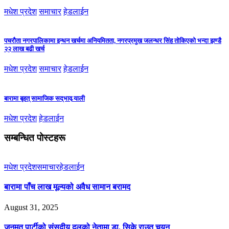
मधेश प्रदेश
समाचार
हेडलाईन
पचरौता नगरपालिकामा इन्धन खर्चमा अनियमितता, नगरप्रमुख जलन्धर सिंह तोकिएको भन्दा झण्डै
२२ लाख बढी खर्च
मधेश प्रदेश
समाचार
हेडलाईन
बारामा बृहत् सामाजिक सद्‌भाव र्‍याली
मधेश प्रदेश
हेडलाईन
सम्बन्धित पोस्टहरू
मधेश प्रदेश
समाचार
हेडलाईन
बारामा पाँच लाख मूल्यको अवैध सामान बरामद
August 31, 2025
जनमत पार्टीको संसदीय दलको नेतामा डा. सिके राउत चयन