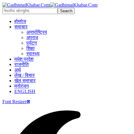
होमपेज
समाचार
अन्तर्राष्ट्रिय
अपराध
पर्यटन
शिक्षा
स्वास्थ्य
मधेश प्रदेश
राजनीति
अर्थ
लेख / बिचार
खेल समाचार
मनोरंजन
ENGLISH
Font Resizer
अ