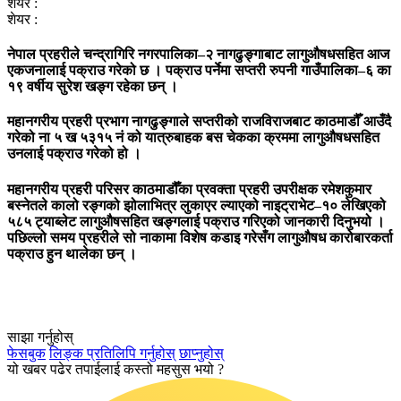
शेयर :
शेयर :
नेपाल प्रहरीले चन्द्रागिरि नगरपालिका–२ नागढुङ्गाबाट लागुऔषधसहित आज
एकजनालाई पक्राउ गरेको छ । पक्राउ पर्नेमा सप्तरी रुपनी गाउँपालिका–६ का
१९ वर्षीय सुरेश खङ्ग रहेका छन् ।
महानगरीय प्रहरी प्रभाग नागढुङ्गाले सप्तरीको राजविराजबाट काठमाडौँ आउँदै
गरेको ना ५ ख ५३१५ नं को यात्रुबाहक बस चेकका क्रममा लागुऔषधसहित
उनलाई पक्राउ गरेको हो ।
महानगरीय प्रहरी परिसर काठमाडौँका प्रवक्ता प्रहरी उपरीक्षक रमेशकुमार
बस्नेतले कालो रङ्गको झोलाभित्र लुकाएर ल्याएको नाइट्राभेट–१० लेखिएको
५८५ ट्याब्लेट लागुऔषसहित खङ्गलाई पक्राउ गरिएको जानकारी दिनुभयो ।
पछिल्लो समय प्रहरीले सो नाकामा विशेष कडाइ गरेसँग लागुऔषध कारोबारकर्ता
पक्राउ हुन थालेका छन् ।
साझा गर्नुहोस्
फेसबुक
लिङ्क प्रतिलिपि गर्नुहोस्
छाप्नुहोस्
यो खबर पढेर तपाईलाई कस्तो महसुस भयो ?