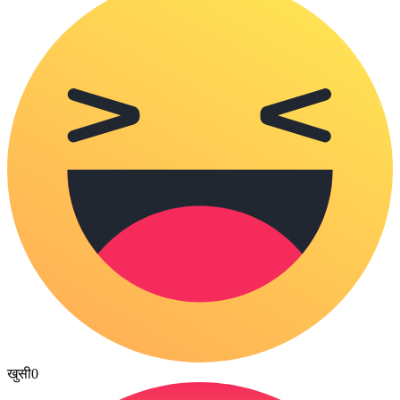
खुसी
0