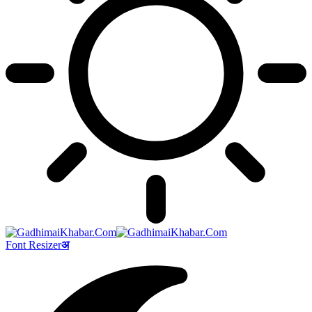
Font Resizer
अ