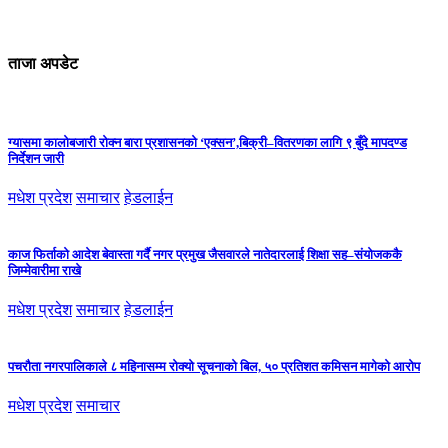
ताजा अपडेट
ग्यासमा कालोबजारी रोक्न बारा प्रशासनको ‘एक्सन’,बिक्री–वितरणका लागि ९ बुँदे मापदण्ड
निर्देशन जारी
मधेश प्रदेश
समाचार
हेडलाईन
काज फिर्ताको आदेश बेवास्ता गर्दै नगर प्रमुख जैसवारले नातेदारलाई शिक्षा सह–संयोजककै
जिम्मेवारीमा राखे
मधेश प्रदेश
समाचार
हेडलाईन
पचरौता नगरपालिकाले ८ महिनासम्म रोक्यो सूचनाको बिल, ५० प्रतिशत कमिसन मागेको आरोप
मधेश प्रदेश
समाचार