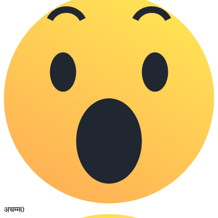
अचम्म
0