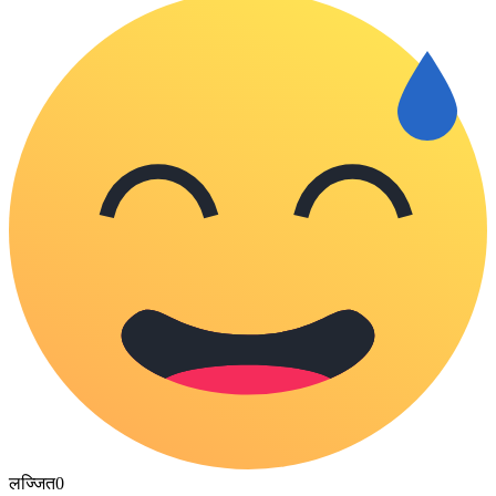
लज्जित
0