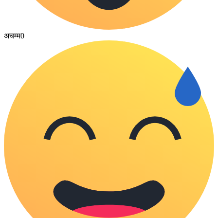
अचम्म
0