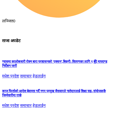
लज्जित
0
ताजा अपडेट
ग्यासमा कालोबजारी रोक्न बारा प्रशासनको ‘एक्सन’,बिक्री–वितरणका लागि ९ बुँदे मापदण्ड
निर्देशन जारी
मधेश प्रदेश
समाचार
हेडलाईन
काज फिर्ताको आदेश बेवास्ता गर्दै नगर प्रमुख जैसवारले नातेदारलाई शिक्षा सह–संयोजककै
जिम्मेवारीमा राखे
मधेश प्रदेश
समाचार
हेडलाईन