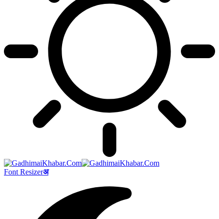
Font Resizer
अ