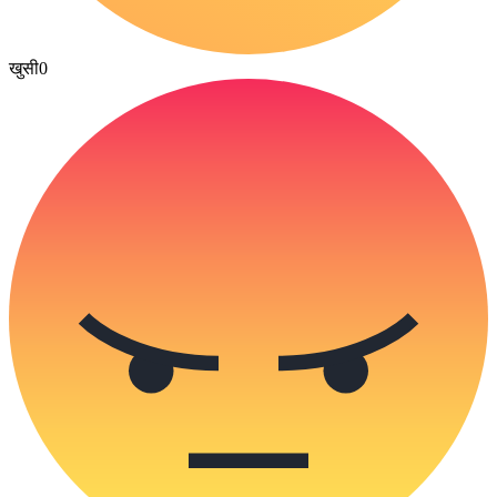
खुसी
0