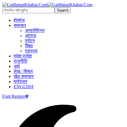
होमपेज
समाचार
अन्तर्राष्ट्रिय
अपराध
पर्यटन
शिक्षा
स्वास्थ्य
मधेश प्रदेश
राजनीति
अर्थ
लेख / बिचार
खेल समाचार
मनोरंजन
ENGLISH
Font Resizer
अ