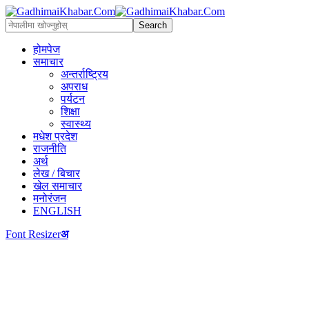
होमपेज
समाचार
अन्तर्राष्ट्रिय
अपराध
पर्यटन
शिक्षा
स्वास्थ्य
मधेश प्रदेश
राजनीति
अर्थ
लेख / बिचार
खेल समाचार
मनोरंजन
ENGLISH
Font Resizer
अ