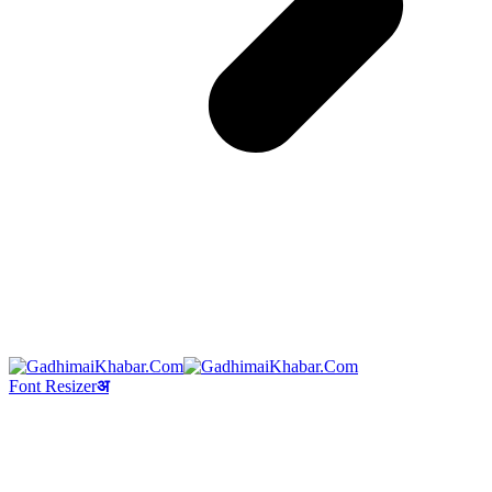
Font Resizer
अ