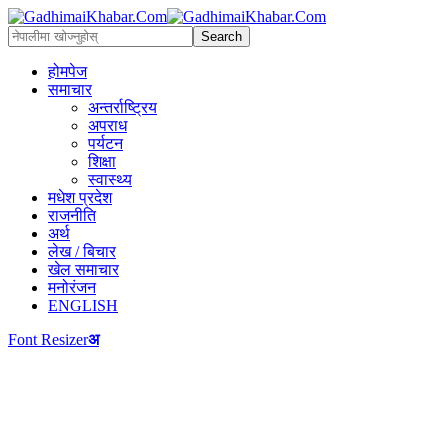
होमपेज
समाचार
अन्तर्राष्ट्रिय
अपराध
पर्यटन
शिक्षा
स्वास्थ्य
मधेश प्रदेश
राजनीति
अर्थ
लेख / बिचार
खेल समाचार
मनोरंजन
ENGLISH
Font Resizer
अ