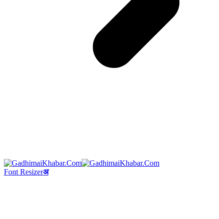
Font Resizer
अ