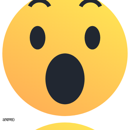
अचम्म
0