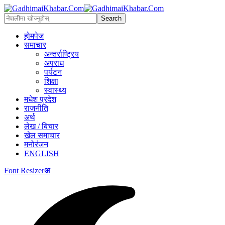
होमपेज
समाचार
अन्तर्राष्ट्रिय
अपराध
पर्यटन
शिक्षा
स्वास्थ्य
मधेश प्रदेश
राजनीति
अर्थ
लेख / बिचार
खेल समाचार
मनोरंजन
ENGLISH
Font Resizer
अ