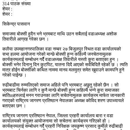
314 पाठक संख्या
शेयर :
शेयर :
सिकेन्द्र पासवान
समाजमा बोक्सी हुदैन भने भ्रमबाट माथि उठन सबैलाई वडाअध्यक्ष अशोक
तिवारीले आग्रह गरेका छन ।
कलैया उपमहानगरपालिका वडा नम्बर २७ बिजुलपुर स्थित वडा कार्यालयको
सभा हलमा आयोजना गरेको मान्छे बोक्सी हुन्न कहिल्यै जनचेतनामुलक
कार्यक्रमलाई सम्बोधन गर्दै वडाअध्यक्ष तिवारीले यस्तो कुरा बताएका हुन ।
बोक्सी भनेर दिनानु दिन कुटपिट, यातना दिदै आएको सर्वबिदितै रहेको छ । त्यति
मात्र होईन बोक्सीको कथित नाममा मानव मलमुत्र समेत खुवाउने कामपनि हुने
गरेको पाईन्छ ।
रुढीबाढीमा रुम्मलिएको समाज अहिले पनि भ्रमबाट अछुतु रहेको छैन । सो
भ्रमबाट चिर्नका लागि र कुनै मान्छे बोक्सी हुन्न कहिल्यै भन्ने कुरा समाजका
ब्यतिmहरुलाई मनन गराउनका लागि सचेतनामुलक कार्यक्रम मार्फत जानकारी
गराएको राष्ट्रिय जागरण प्रतिष्‍ठान नेपालका अध्यक्ष कोविद शरण उपाध्यायले
बताएका छन ।
राष्ट्रिय जागरण प्रतिष्‍ठान नेपाल, जिल्ला प्रहरी कार्यालय बारा र वडा
कार्यालयको संयुक्त आयोजनामा सो सचेतना कार्यक्रम गरिएको हो ।
कार्यक्रमलाई सम्बोधन गर्दै प्रहरी निरिक्षक जयकृष्ण प्रसाद कुर्मीले रुढीबाढी