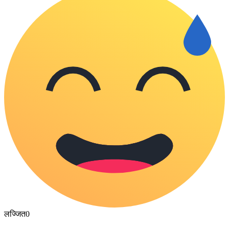
लज्जित
0