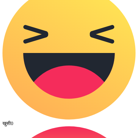
खुसी
0