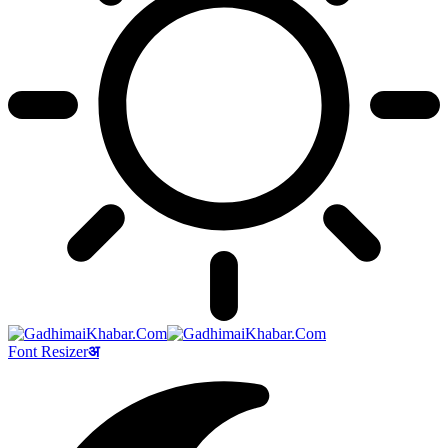
Font Resizer
अ