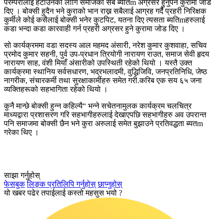
परम्परालाई हटाउनका लागि समाजका सबै ब्यतिm अग्रसर हुनुपर्ने कुरामा जोड
दिए । बोक्सी हुदैन भने कुराको भान राख्न सबैलाई आग्रह गर्दै प्रहरी निरिक्षक
कुर्मीले कोई कसैलाई बोक्सी भनेर कुटपिट, यतना दिए त्यसता ब्यतिmहरुलाई
कडा भन्दा कडा कारवाही गर्न प्रहरी अग्रसर हुने कुरामा जोड दिए ।
सो कार्यक्रममा वडा सदस्य आल महमद अंसारी, नरेश कुमार कुशवाहा, सचिव
प्रमोद कुमार सहनी, पुर्व उप-प्रधान त्रियोगी नारायण राउत, समाज सेवी हृदय
नारायण साह, वंशी मियाँ अंसारीको उपस्थिती रहेको थियो । यस्तै उक्त
कार्यक्रमा स्थानिय सर्वसधारण, भद्रभलादमी, वुद्धिजिवि, जनप्रतिनिधि, जेष्‍ठ
नागरीक, संचारकर्मी तथा सुरक्षाकार्मीहरु समेत गरी.करिब एक सय ६५ जना
व्यक्तिहरूको सहभागिता रहेको थियो ।
कुनै मान्छे बोक्सी हुन्न कहिल्यै“ भन्ने सचेतनामुलक कार्यक्रम चलचित्र
माध्यद्वारा प्रशासरण गरि सहभागीहरुलाई देखाएपछि सहभागीहरु अव उपरान्त
पनि समाजमा बोक्सी छैन भने कुरा अरुलाई समेत बुझाउने प्रतिवद्धता ब्यतm
गरेका थिए ।
साझा गर्नुहोस्
फेसबुक
लिङ्क प्रतिलिपि गर्नुहोस्
छाप्नुहोस्
यो खबर पढेर तपाईलाई कस्तो महसुस भयो ?