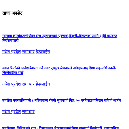
ताजा अपडेट
ग्यासमा कालोबजारी रोक्न बारा प्रशासनको ‘एक्सन’,बिक्री–वितरणका लागि ९ बुँदे मापदण्ड
निर्देशन जारी
मधेश प्रदेश
समाचार
हेडलाईन
काज फिर्ताको आदेश बेवास्ता गर्दै नगर प्रमुख जैसवारले नातेदारलाई शिक्षा सह–संयोजककै
जिम्मेवारीमा राखे
मधेश प्रदेश
समाचार
हेडलाईन
पचरौता नगरपालिकाले ८ महिनासम्म रोक्यो सूचनाको बिल, ५० प्रतिशत कमिसन मागेको आरोप
मधेश प्रदेश
समाचार
पचरौतामा ‘निमित्त’को राज : विद्यालयका लेखापाललाई शिक्षा शाखाको जिम्मेवारी, प्रशासनिक