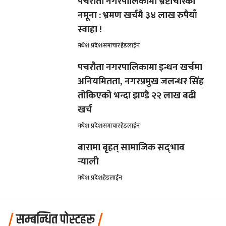
पचरौता नगरपालिकामा भ्रष्टाचारको
नमूना : भ्रमण खर्चमै ३४ लाख रुपैयाँ
स्वाहा !
मधेश प्रदेश
समाचार
हेडलाईन
पचरौता नगरपालिकामा इन्धन खर्चमा
अनियमितता, नगरप्रमुख जलन्धर सिंह
तोकिएको भन्दा झण्डै २२ लाख बढी
खर्च
मधेश प्रदेश
समाचार
हेडलाईन
बारामा बृहत् सामाजिक सद्‌भाव
र्‍याली
मधेश प्रदेश
हेडलाईन
सम्बन्धित पोस्टहरू