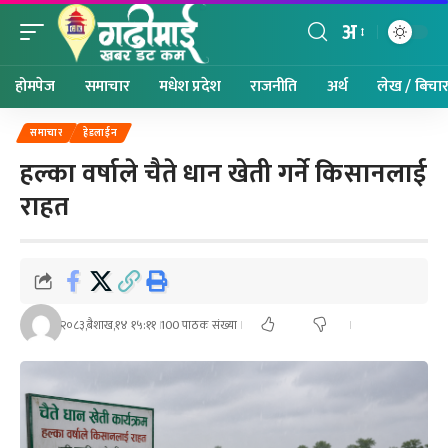
अ
होमपेज
समाचार
मधेश प्रदेश
राजनीति
अर्थ
लेख / बिचा
समाचार
हेडलाईन
हल्का वर्षाले चैते धान खेती गर्ने किसानलाई
राहत
२०८३,बैशाख,१४ १५:११
100 पाठक संख्या