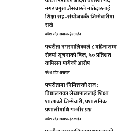
काज फिर्ताको आदेश बेवास्ता गर्दै
नगर प्रमुख जैसवारले नातेदारलाई
शिक्षा सह–संयोजककै जिम्मेवारीमा
राखे
मधेश प्रदेश
समाचार
हेडलाईन
पचरौता नगरपालिकाले ८ महिनासम्म
रोक्यो सूचनाको बिल, ५० प्रतिशत
कमिसन मागेको आरोप
मधेश प्रदेश
समाचार
पचरौतामा ‘निमित्त’को राज :
विद्यालयका लेखापाललाई शिक्षा
शाखाको जिम्मेवारी, प्रशासनिक
प्रणालीमाथि गम्भीर प्रश्न
मधेश प्रदेश
समाचार
हेडलाईन