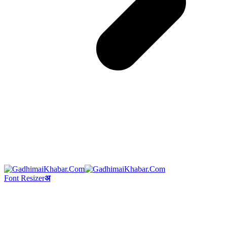
Font Resizer
अ