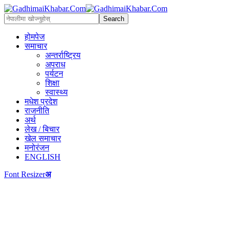
होमपेज
समाचार
अन्तर्राष्ट्रिय
अपराध
पर्यटन
शिक्षा
स्वास्थ्य
मधेश प्रदेश
राजनीति
अर्थ
लेख / बिचार
खेल समाचार
मनोरंजन
ENGLISH
Font Resizer
अ