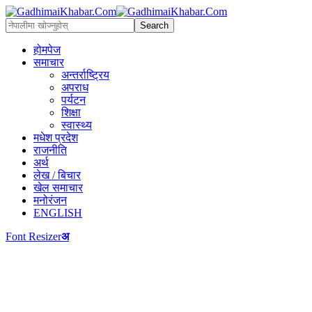
होमपेज
समाचार
अन्तर्राष्ट्रिय
अपराध
पर्यटन
शिक्षा
स्वास्थ्य
मधेश प्रदेश
राजनीति
अर्थ
लेख / बिचार
खेल समाचार
मनोरंजन
ENGLISH
Font Resizer
अ