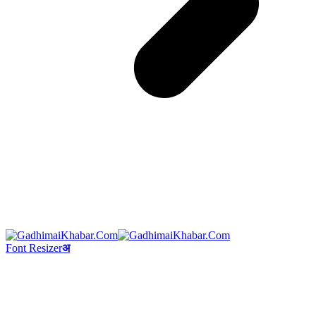
Font Resizer
अ