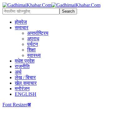
होमपेज
समाचार
अन्तर्राष्ट्रिय
अपराध
पर्यटन
शिक्षा
स्वास्थ्य
मधेश प्रदेश
राजनीति
अर्थ
लेख / बिचार
खेल समाचार
मनोरंजन
ENGLISH
Font Resizer
अ