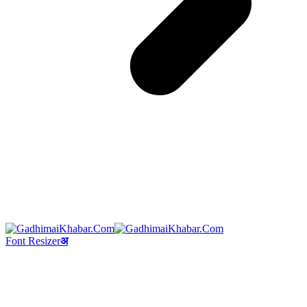
Font Resizer
अ