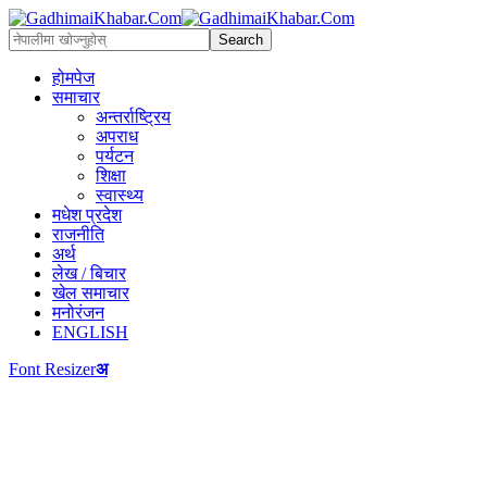
होमपेज
समाचार
अन्तर्राष्ट्रिय
अपराध
पर्यटन
शिक्षा
स्वास्थ्य
मधेश प्रदेश
राजनीति
अर्थ
लेख / बिचार
खेल समाचार
मनोरंजन
ENGLISH
Font Resizer
अ