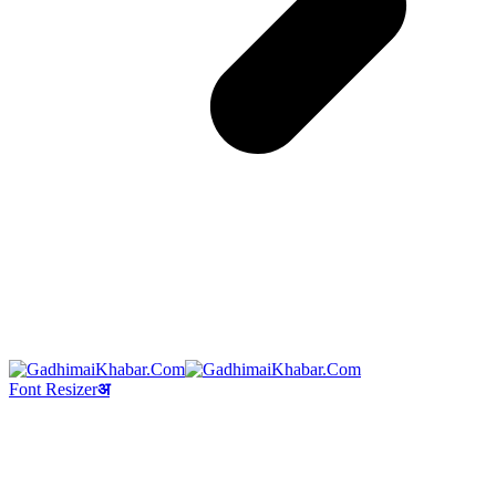
Font Resizer
अ