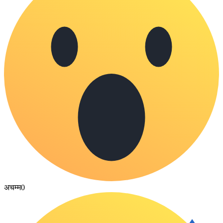
अचम्म
0