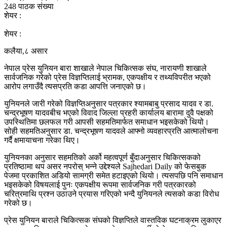
248 पाठक संख्या
शेयर :
शेयर :
कलैया,८ असार
नेपाल प्रेस युनियन बारा शाखाले नेपाल चिकित्सक संघ, नारायणी शाखाले
सार्वजनिक गरेको प्रेस विज्ञप्तिलाई भ्रामक, एकपक्षीय र तथ्यविपरीत भएको
आरोप लगाउँदै त्यसप्रति कडा आपत्ति जनाएको छ।
युनियनले जारी गरेको विज्ञप्तिअनुसार पत्रकार श्यामबाबु प्रसाद यादव र डा.
चन्द्रभूषण यादवबीच भएको विवाद जिल्ला प्रहरी कार्यालय बारामा दुवै पक्षको
उपस्थितिमा छलफल गरी आपसी सहमतिमार्फत समाधान भइसकेको थियो।
सोही सहमतिअनुसार डा. चन्द्रभूषण यादवले आफ्नो व्यवहारप्रति आत्मालोचना
गर्दै क्षमायाचना गरेका थिए।
युनियनका अनुसार सहमतिको अर्को महत्वपूर्ण बुँदाअनुसार चिकित्सकको
प्रतिष्ठामा थप असर नपरोस् भन्ने उद्देश्यले Sajhedari Daily को फेसबुक
पेजमा प्रकाशित अडियो सामग्री समेत हटाइएको थियो। त्यसपछि पनि समाधान
भइसकेको विषयलाई पुनः एकपक्षीय रूपमा सार्वजनिक गरी पत्रकारको
चरित्रमाथि प्रश्न उठाउने प्रयास गरिएको भन्दै युनियनले त्यसको कडा विरोध
गरेको छ।
‎प्रेस युनियन बाराले चिकित्सक संघको विज्ञप्तिले वास्तविक घटनाक्रम लुकाएर