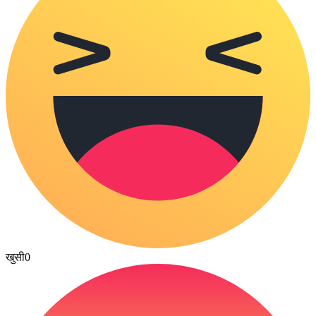
खुसी
0