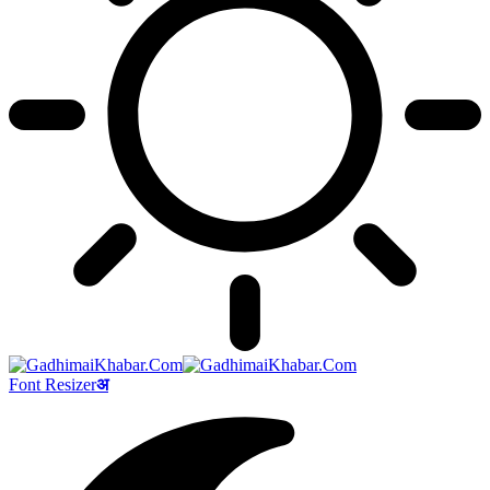
Font Resizer
अ