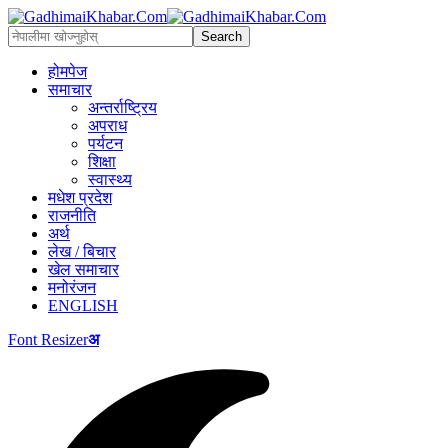
होमपेज
समाचार
अन्तर्राष्ट्रिय
अपराध
पर्यटन
शिक्षा
स्वास्थ्य
मधेश प्रदेश
राजनीति
अर्थ
लेख / बिचार
खेल समाचार
मनोरंजन
ENGLISH
Font Resizer
अ