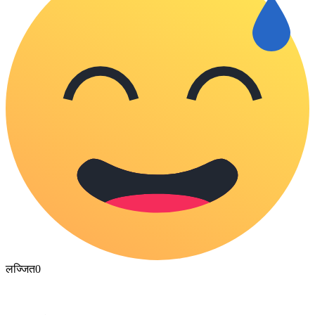
लज्जित
0