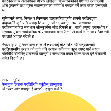
पत्रकारमाथि अनावश्यक आरोप लगाउने, सञ्चारकर्मीको पेशागत प्रतिष्ठामा
आँच पुर्‍याउने तथा प्रेस स्वतन्त्रताको मर्ममाथि प्रहार गर्ने काम गरेको जनाएको
छ।
युनियनले सत्य, निष्पक्ष र जिम्मेवार पत्रकारिताप्रति आफ्नो प्रतिबद्धता
दोहोर्‍याउँदै कुनै पनि असहमति वा गुनासो भए कानुनी तथा संस्थागत
प्रक्रियामार्फत समाधान खोज्नुपर्नेमा जोड दिएको छ। साथै अपुष्ट, एकपक्षीय र
भ्रामक सूचना सार्वजनिक गरेर समाजमा भ्रम फैलाउने कार्य नगर्न सम्बन्धित सबै
पक्षलाई आग्रह गरेको छ।
‎नेपाल प्रेस युनियन बारा शाखाले तथ्यलाई तोडमरोड गरी पत्रकारको
प्रतिष्ठामाथि प्रहार गर्ने कुनै पनि प्रयास स्वीकार्य नहुने स्पष्ट पार्दै यस्ता
गतिविधि दोहोरिए आवश्यक कानुनी र संस्थागत कदम चाल्न बाध्य हुने चेतावनी
समेत दिएको छ।
साझा गर्नुहोस्
फेसबुक
लिङ्क प्रतिलिपि गर्नुहोस्
छाप्नुहोस्
यो खबर पढेर तपाईलाई कस्तो महसुस भयो ?