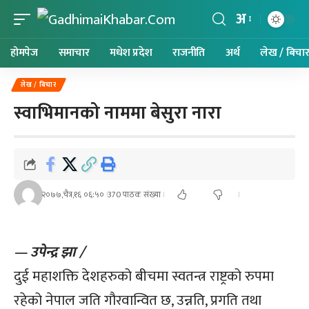
अ
होमपेज
समाचार
मधेश प्रदेश
राजनीति
अर्थ
लेख / बिचा
लेख / बिचार
स्वाभिमानको नाममा बेसुरा नारा
२०७७,चैत्र,१६ ०६:५०
370 पाठक संख्या
— उपेन्द्र झा /
दुई महाशक्ति देशहरुको बीचमा स्वतन्त्र राष्ट्रको रुपमा
रहेको नेपाल जति गौरवान्वित छ, उन्नति, प्रगति तथा